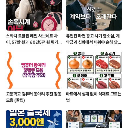
스와치 로열팝 레핀 사보네트 차
류현진 라면 광고 사기 항소심, 계
이, 57만 원과 60만5천 원 뭐가
약금과 신뢰에서 배워야 손해 안
다를까?
본다
고등학교 컴퓨터 동아리 추천 활동
마트에서 실패 없이 식재료 고르는
모음 (꿀팁)
법