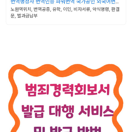
번역행정사 번역인증 파워번역 국가공인 외국어번역
행정사
노원역위치, 번역공증, 유학, 이민, 비자서류, 약식명령, 판결
문, 벌과금납부