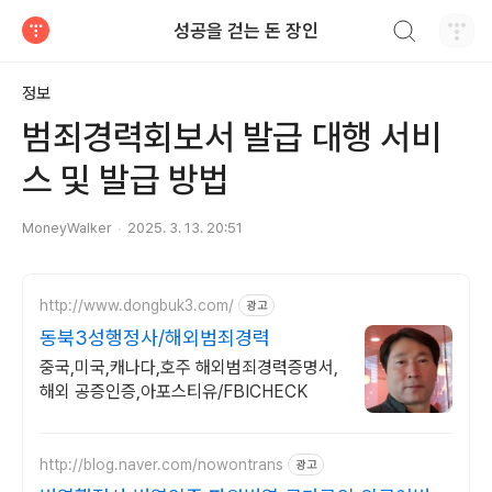
검색하기
성공을 걷는 돈 장인
티스토리
정보
범죄경력회보서 발급 대행 서비
스 및 발급 방법
MoneyWalker
2025. 3. 13. 20:51
http://www.dongbuk3.com/
광고
동북3성행정사/해외범죄경력
중국,미국,캐나다,호주 해외범죄경력증명서,
해외 공증인증,아포스티유/FBICHECK
http://blog.naver.com/nowontrans
광고