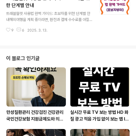
발급받을 수 없습니다. 반드시 경찰서를 방문하여 신청해
한 단계별 안내
글 내용
야 합니다. 따라서 방문 신청 절차를 정확히 숙지하는 것이
트래블월렛 사용법 완벽 가이드: 초보자를 위한 단계별 안
중요합니다.3. 범죄경력회보서 신청 절차범죄경력회보서
내해외여행을 계획 중이라면, 환전과 결제 수수료를 아낄
를 발급받기 위해서는 아래의 절차를 따라야 합니다. 1) 방
수 있는 트래블월렛(Travel Wallet)이 필수적인 도구가
문할 경찰서 확인범죄경력회보서는 가까운 **경찰서(지구
9
6
2025. 3. 13.
될 수 있습니다. 트래블월렛은 실물 카드 없이도 외화를 충
대, 파출소 제외)**에서 신청할 수 있습니다..
전하고, 해외에서 카드처럼 사용할 수 있는 혁신적인 금융
서비스입니다. 본 가이드에서는 초보자도 쉽게 따라 할 수
있도록 트래블월렛의 가입부터 사용법까지 단계별로 자세
히 설명해 드리겠습니다. 1. 트래블월렛이란?트래블월렛은
이 블로그 인기글
모바일 기반의 외화 지갑 서비스로, 해외에서 신용카드처
럼 사용할 수 있는 선불카드를 제공합니다. 이 서비스의 장
점은 환전 수수료가 저렴하고, 실시간 환율을 적용받아 외
화를 충전할 수 있다는 점입니다. 또한, 해외 결제 시 추가
수수료가 발생하지 않아 경제적..
만성질환관리 건강검진 건강관리
실시간 무료 TV 보는 방법 HD 화
국민건강보험 지원금제도와 의료
질 광고 적음 가입 없이 보는 앱 IP
비지원 꼭 챙기세요
TV OTT부터 데이터 절약 인터
넷 요금제 꿀팁까지