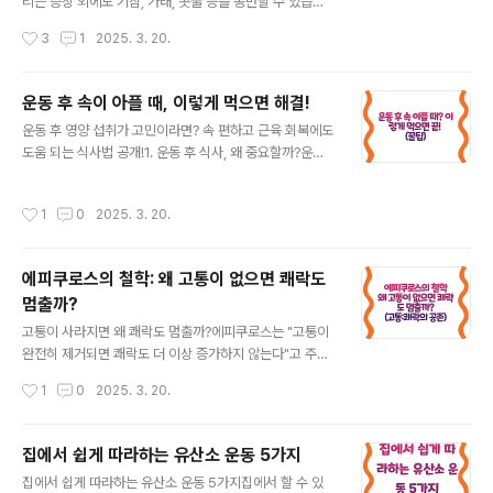
rrow Isthmus)대동맥 궁(Arch)은 심장에서 온몸으로 혈
리는 증상 외에도 기침, 가래, 콧물 등을 동반할 수 있습니
액을 보내는 큰 혈관입니다.해당 부분이 좁아져 있을 가능
다. 그런데 가래나 콧물에 피가 섞여 나온다면 어떻게 해야
작성시간
3
1
2025. 3. 20.
성이 있다는 뜻입니다.만약 ..
할까요? 단순한 증상일 수도 있지만, 심각한 신호일 가능성
도 있습니다. 이번 글에서는 인후염과 출혈의 관계, 주의해
야 할 상황, 그리고 효과적인 치료법과 민간요법까지 상세
운동 후 속이 아플 때, 이렇게 먹으면 해결!
히 알아보겠습니다.인후염이 심하면 피가 날 수 있는 이유
글 내용
운동 후 영양 섭취가 고민이라면? 속 편하고 근육 회복에도
1. 점막 손상으로 인한 출혈인후염이 심하면 목의 점막이
도움 되는 식사법 공개!1. 운동 후 식사, 왜 중요할까?운동
염증으로 약해집니다. 이 상태에서 기침을 세게 하거나 말
을 저녁 늦게 하는 경우, 식사 타이밍과 음식 선택이 매우
을 많이 하면 작은 혈관이 터지면서 가래에 피가 섞일 수 있
중요합니다. 저녁 식사 후 운동을 하면 소화가 끝나기도 전
습니다.사례: 30대 직장인 A씨는 감기와 인후염 증상이 심
작성시간
1
0
2025. 3. 20.
에 몸이 에너지를 소모하게 되고, 이후 식사를 어떻게 하느
했지만, 계속 회의와 통화를 해야 했습니다. 이후 가래에서
냐가 회복과 컨디션 유지에 큰 영향을 줍니다. 특히 속이 자
붉은 점이 보였고, 병원..
주 아프다면 소화가 쉬운 음식 위주로 섭취하는 것이 핵심
에피쿠로스의 철학: 왜 고통이 없으면 쾌락도
입니다.2. 운동 후 속이 아플 때 피해야 할 음식운동 후에는
멈출까?
속이 민감해지기 때문에, 무거운 음식이나 소화가 어려운
글 내용
음식은 피하는 것이 좋아요. ✔ 기름진 음식 (튀김류, 패스
고통이 사라지면 왜 쾌락도 멈출까?에피쿠로스는 "고통이
트푸드)✔ 자극적인 음식 (매운 음식, 탄산음료)✔ 너무 단
완전히 제거되면 쾌락도 더 이상 증가하지 않는다"고 주장
음식 (초콜릿, 설탕이 많이 든 음료)3. 속 편한 운동 후 간식
했습니다. 하지만 이는 직관적으로 이해하기 어려운 개념
작성시간
1
0
2025. 3. 20.
..
일 수 있습니다. 우리는 일반적으로 쾌락이 많아질수록 행
복이 커진다고 생각하기 때문입니다. 그렇다면 왜 에피쿠
로스는 쾌락이 일정 수준 이상 증가하지 않는다고 본 것일
집에서 쉽게 따라하는 유산소 운동 5가지
까요?에피쿠로스 철학의 핵심: 쾌락의 한계에피쿠로스는
글 내용
집에서 쉽게 따라하는 유산소 운동 5가지집에서 할 수 있
쾌락을 단순한 감각적 즐거움이 아니라 고통이 없는 상태