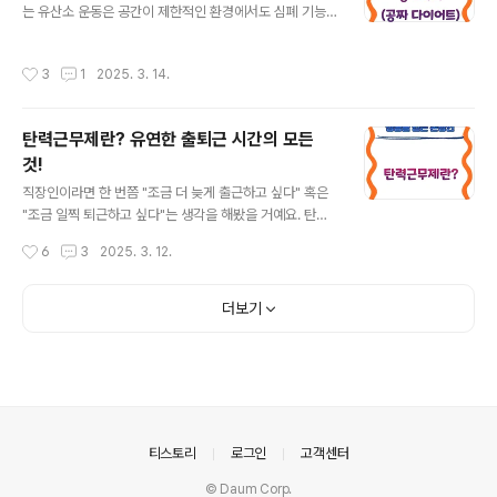
는 유산소 운동은 공간이 제한적인 환경에서도 심폐 기능
(아타락시아, ataraxia) 로 보았습니다. 즉, 고통이 제거된
을 향상시키고 칼로리를 효과적으로 소모할 수 있는 좋은
순간 우리는 이미 완전한 행복을 누리고 있으며, 추가적인
방법입니다. 헬스장에 가지 않아도 충분히 건강을 관리할
쾌락을 쫓을 필요가 없다는 것입니다.예시 1: 배고픔과 배
작성시간
3
1
2025. 3. 14.
수 있는 유산소 운동 5가지를 소개합니다. 1. 점핑 잭 (Ju
부름배고픈 상태(고통)는 음식을 먹으면 해결됩니다.하지
mping Jacks)점핑 잭은 전신을 활용한 대표적인 유산소
만 배가 충분히 부르면 더 먹어도 추가적..
운동으로, 심박수를 빠르게 높이고 체지방을 연소시키는
탄력근무제란? 유연한 출퇴근 시간의 모든
데 효과적입니다.운동 방법:다리를 모으고 선 상태에서 양
것!
팔을 몸 옆에 둡니다.점프하면서 다리를 어깨너비보다 넓
글 내용
게 벌리고, 동시에 양팔을 머리 위로 올립니다.다시 점프하
직장인이라면 한 번쯤 "조금 더 늦게 출근하고 싶다" 혹은
여 다리를 모으면서 팔을 원래 위치로 내립니다.이 동작을
"조금 일찍 퇴근하고 싶다"는 생각을 해봤을 거예요. 탄력
1세트에 30~50회씩 반복합니다.운동 효과: 심폐 기능 강
근무제는 이런 고민을 해결해 주는 제도로, 일정한 근무 시
작성시간
6
3
2025. 3. 12.
화, 전신 근력 향상, 칼로..
간을 유지하면서도 출퇴근 시간을 조정할 수 있는 방식입
니다. 과연 탄력근무제는 어떻게 운영될까요? 그리고 장점
과 단점은 무엇일까요? 이번 글에서 탄력근무제에 대한 모
더보기
든 것을 자세히 알아보겠습니다.1. 탄력근무제란? 기본 개
념 정리탄력근무제(탄력적 근로시간제)는 법적으로 정해진
하루 근무 시간(보통 8시간)을 지키면서도 출퇴근 시간을
유연하게 조정할 수 있는 제도입니다. 이는 직원들의 삶의
질을 높이고, 업무 효율성을 극대화하기 위해 도입된 방식
이에요.탄력근무제의 대표적인 유형✔ 단위기간 탄력근무
의안내
티스토리
로그인
고객센터
제: 2주 또는 3개월 단위로 근무 시간..
© Daum Corp.