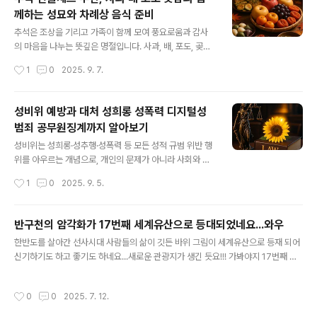
니다.대외지불능력 강화: 달러 조달 안정성과 외환보유고
께하는 성묘와 차례상 음식 준비
보완 효과달러 부족 공포 제거 → 상시 조달 경로 확보무제
글 내용
한 통화스와프가 확보되면 한국은행은 필요 시 원화를 맡
추석은 조상을 기리고 가족이 함께 모여 풍요로움과 감사
기고 즉시 달러를 빌릴 수 있는 상설 통로를 갖게 됩니
의 마음을 나누는 뜻깊은 명절입니다. 사과, 배, 포도, 곶감
다.“달러가 모자라면 어떡하나”라는 시장의 불안이 줄어들
으로 구성된 선물세트는 정성과 화합, 다복과 건강을 상징
작성시간
1
0
2025. 9. 7.
어, 외국 투자자들이 한국의 지급 능력(대외지불능력)을 높
하며 부모님과 어르신께 드리기 좋은 효도 선물입니다. 또
게 평가하게 됩니다.조달 금리의 상한(캡) 형..
한 성묘와 차례상 차림은 세대를 잇는 전통으로 이어지고
있으며, 송편과 전 같은 추석 음식은 가족 화합을 다지는 소
성비위 예방과 대처 성희롱 성폭력 디지털성
중한 자리를 만듭니다. 이번 글에서는 추석 선물세트 선택
범죄 공무원징계까지 알아보기
법, 성묘 예절, 차례상 과일 배치, 그리고 풍성한 추석 밥상
글 내용
준비까지 함께 살펴봅니다.정성과 효도를 담은 사과·배·포
성비위는 성희롱·성추행·성폭력 등 모든 성적 규범 위반 행
도·곶감 추석 선물세트 고르기추석은 단순히 음식을 나누
위를 아우르는 개념으로, 개인의 문제가 아니라 사회와 조
는 명절을 넘어, 부모님과 어르신께 감사의 마음을 전하는
직의 신뢰를 무너뜨리는 중대한 사안입니다. 본 글에서는
작성시간
1
0
2025. 9. 5.
효도의 시간입니다. 그중에서도 사과, 배, 포도, 곶감으로
성비위와 관련 개념들의 차이를 명확히 구분하고, 급증하
구성된 과일 선물세트는 오랜 ..
는 디지털 성범죄에 대한 즉각적 대응 방법, 그리고 공무원
징계 절차와 조직 차원의 예방 제도를 정리했습니다. 피해
반구천의 암각화가 17번째 세계유산으로 등대되었네요...와우
자는 초기 증거 확보와 전문 기관의 지원을 통해 권리를 지
글 내용
한반도를 살아간 선사시대 사람들의 삶이 깃든 바위 그림이 세계유산으로 등재 되어
킬 수 있으며, 조직은 체계적 제재와 교육으로 재발을 막아
신기하기도 하고 좋기도 하네요...새로운 관광지가 생긴 듯요!!! 가봐야지 17번째 세
야 합니다. 이 글을 통해 독자들은 성비위 사건에 대한 올바
계유산 탄생…‘반구천의 암각화’ 등재[앵커] 오래전 한반도를 살아간 선사시대 사람
른 이해와 함께, 실질적인 대응 가이드를 얻을 수 있을 것입
들의 삶이 깃든 바위 그림. 울산 반구천의 암각화가 유네스코...news.kbs.co.kr
니다.성비위 예방과 대처 성희롱 성폭력 디지털성범죄 공
작성시간
0
0
2025. 7. 12.
무원징계까지 알아보기성비위와 성희롱·성폭력의 차이, 반
드시 알아야 할 개념 정리성비위(性的..