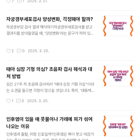
7
1
2025. 3. 21.
니다. 이 글을 통해 채권추심에 대한 이해를 높이고, 상황에
동을 독특하게 바라봅니다. 이번 글에서는 기능론이 사회
맞는 현명한 대응 방법을 ..
변동을 어떻게 이해하는지, 그리고 이러한 관점이 현대 사
회에 어떤 의미를 가지는지 살펴보겠습니다.​1. 기능론적 관
자궁경부세포검사 양성변화, 걱정해야 할까?
점과 사회의 안정성기능론은 사회를 유기체에 비유하여,
글 내용
자궁경부암 검사 결과 해석하기자궁경부세포검사를 받고
각 부분이 조화를 이루며 전체의 안정성을 유지한다고 봅
결과지를 받아들었을 때, '양성변화'라는 문구가 적혀 있으
니다. 이러한 관점에서 사회의 각 요소는 특정한 기능을 수
면 당황스러울 수 있습니다. 하지만 이는 반드시 악성(암)
행하며, 이를 통해 사회는 질서와 균형을 유지합니다. 따라
이라는 뜻은 아닙니다. 이번 글에서는 자궁경부세포검사의
서 기능론은 사회의 안정성과 연속성을 강조합니다.​2. 사
작성시간
2
0
2025. 3. 20.
결과를 해석하는 방법과 주의해야 할 사항을 알아보겠습니
회변동에 대한 기능론의 시각기능론은 급격하고 예기치 못
다.1. 자궁경부세포검사 양성변화란?자궁경부세포검사에
한 사회변동을 사회의 안정성을 위협하는 병리적 현상..
서 '양성변화'가 나왔다는 것은 세포에 변화가 있다는 뜻입
태아 심장 기형 의심? 초음파 검사 해석과 대
니다. 하지만 이는 암을 의미하는 것이 아니라 염증이나 자
처 방법
극에 의해 세포가 반응하는 경우도 포함됩니다. 일반적으
글 내용
로 검사 결과에 다음과 같은 내용이 포함될 수 있습니다:정
임신 27주 차 초음파 검사에서 "태아 심장 기형 의심"이라
상: 세포에 아무런 이상이 없음양성변화: 염증이나 자극으
는 소견을 들으면 걱정이 많으실 것입니다. 특히, '대동맥
로 인해 세포 변화가 보임이형성(비정형 세포 변화): 암 전
궁 협착(aortic arch narrow isthmus)'이나 '기관 확장
작성시간
1
0
2025. 3. 20.
단계로 진행될 가능성이 있는 상태악성 세포: ..
(dilated trachea)' 같은 의학 용어가 낯설어 더욱 혼란스
러울 수 있습니다. 이번 글에서는 초음파 검사 소견을 쉽게
풀어보고, 태아 심장 기형이 의심될 때 어떤 검사가 필요한
인후염이 있을 때 콧물이나 가래에 피가 섞여
지 알아보겠습니다.1️⃣ 태아 심장 기형 의심 소견, 무슨 뜻
나오는 이유
일까?초음파 검사에서 확인된 주요 용어들을 간단히 정리
글 내용
하면 다음과 같습니다.1. 대동맥 궁 협착 (Aortic Arch Na
인후염과 출혈, 위험 신호일까?인후염은 목이 붓고 따끔거