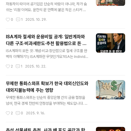
때문에, 충동적으로 만들면 오히려 손해를 볼 수도 있어요.
자동차의 타이어 공기압은 단순히 바람이 아니라, 차가 숨
이전 포스팅을 읽고 다음으로 진행하시면 이해에 도움이
쉬는 ‘리듬’이에요. 운전석 문 안쪽에 붙은 작은 스티커 한
됩니다. 개인종합자산관리계좌(ISA)의 정의와 탄생 배경
장이 사실은 자동차의 건강진단서라는 걸 아셨나요? 대부
작성시간
0
1
2025. 10. 29.
알아보기소개글요즘 뉴스나 금융 광고에서 자주 보이는 ‘I
분의 운전자들은 그걸 스쳐 지나가지만, 거기엔 당신 차의
SA 계좌’, ..
최적 공기압, 즉 ‘이 정도로 숨 쉬면 내가 제일 잘 달려요’라
는 정보가 정확하게 적혀 있습니다. 이 글에서는 그 스티커
ISA계좌 절세와 운용비밀 공개: 일반계좌와
를 어디서 찾고, 어떻게 읽는지부터 시작해 TPMS로 현재
다른 구조·비과세한도·추천 활용법으로 돈 불
공기압을 확인하는 방법, 그리고 권장값을 계산기로 예측
글 내용
리기
하는 법까지 다루었습니다. 읽다 보면 차가 단순한 기계가
ISA계좌의 모든 것: 개념·비교·장단점으로 절세 구조를 완
아니라, 호흡하는 존재처럼 느껴질 거예요. 조금만 신경 써
벽히 이해하기1) ISA계좌란 무엇인가요?ISA는 Individu
도 차는 훨씬 부드럽게, 조용하게, 그리고 오래 달릴 수 있
al Savings Account, 즉 개인종합자산관리계좌의 약자
작성시간
2
1
2025. 10. 22.
답니다. 오늘은 정비사가 아니라, 당신이 직접 차의 숨소리
입니다.이 계좌는 이름 그대로 개인의 여러 금융상품을 하
를 들어보는 날입니다..
나의 계좌에서 통합 관리할 수 있는 절세형 계좌입니다.기
존에는 예금, 주식, 펀드, 채권, ETF 등을 각각 다른 계좌에
무제한 통화스와프 확보가 한국 대외신인도와
서 관리해야 했지만, ISA는 이런 자산들을 한 곳에 모아 효
대외지불능력에 주는 영향
율적으로 운용하면서 세금 혜택까지 받을 수 있도록 설계
글 내용
된 통합 계좌입니다.즉, “하나의 계좌로 다양한 금융상품을
무제한 통화스와프는 단순히 중앙은행 간의 금융 협정을
굴리고, 세금을 아끼며 수익을 늘릴 수 있는 절세계좌”라고
넘어, 한국 경제 전반에 안정성을 부여하는 제도입니다. 달
이해하시면 됩니다.2) ISA계좌의 주요 특징항목내용계좌
러 부족 우려를 줄이고 외환보유고의 한계를 보완하며, 국
작성시간
2
0
2025. 9. 16.
형태1인 1계좌 원칙 (은행 또는 증권사 중 한 곳에서만 가..
제 금융시장에서 한국의 신뢰를 높이는 역할을 합니다. 이
는 기업의 자금 조달 안정과 국민 생활비 부담 완화로 이어
져, 위기 상황에서도 경제를 지켜주는 든든한 안전망이 됩
추석 선물세트 추천, 사과 배 포도 곶감과 함