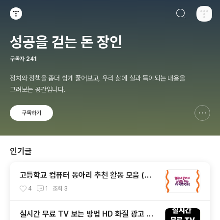
검색하기
티스토리
성공을 걷는 돈 장인
구독자
241
정치와 정책을 좀더 쉽게 풀어보고, 우리 삶에 실과 득이되는 내용을
그려보는 공간입니다.
구독하기
신고하기 레이어
열기
인기글
고등학교 컴퓨터 동아리 추천 활동 모음 (꿀
팁)
4
1
조회
3
실시간 무료 TV 보는 방법 HD 화질 광고 적