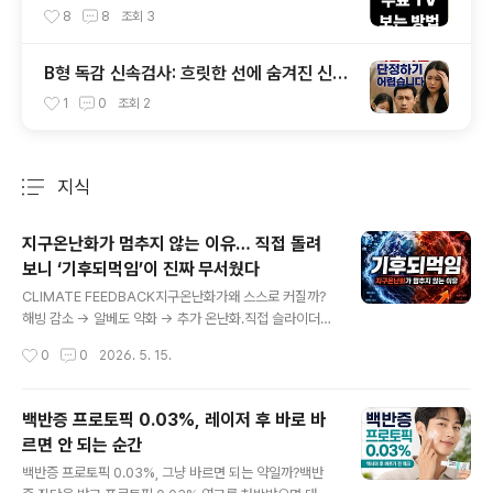
음 가입 없이 보는 앱 IPTV OTT부터 데이터
8
8
조회
3
절약 인터넷 요금제 꿀팁까지
B형 독감 신속검사: 흐릿한 선에 숨겨진 신호
를 해독하다
1
0
조회
2
지식
분류 전체보기
주요 글 목록
지구온난화가 멈추지 않는 이유… 직접 돌려
보니 ‘기후되먹임’이 진짜 무서웠다
글 내용
CLIMATE FEEDBACK지구온난화가왜 스스로 커질까?
해빙 감소 → 알베도 약화 → 추가 온난화.직접 슬라이더를
움직이면 구조가 보입니다. 기후 시뮬레이션 직접 보기 수
작성시간
0
0
2026. 5. 15.
증기 · 메탄 · 알베도 · 기후 임계점 인터랙티브 분석 지구온
난화가 스스로 커지는 이유? ‘기후되먹임’ 시뮬레이션으로
메탄·알베도 임계점 직접기후되먹임 원리를 직접 움직이며
백반증 프로토픽 0.03%, 레이저 후 바로 바
확인하는 인터랙티브 시뮬레이션. 수증기·해빙·알베도·메
르면 안 되는 순간
탄 변화를 한눈에 분석합니다.information.youngsdail
글 내용
y.com
백반증 프로토픽 0.03%, 그냥 바르면 되는 약일까?백반