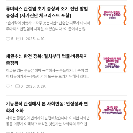
류마티스 관절염 초기 증상과 조기 진단 방법
총정리 (자가진단 체크리스트 포함)
글 내용
“손가락이 뻣뻣하고 자주 붓는다면? 단순한 피로가 아니라
류마티스 관절염의 시작일 수 있습니다.”이 글에서는 많은
분들이 지나치기 쉬운 류마티스 관절염의 초기 증상부터
작성시간
5
1
2025. 4. 10.
자가진단 체크리스트, 조기 진단의 중요성과 실제 검사 방
법, 일상 속 예방과 관리 방법까지 체계적으로 안내합니다.
특히 손목, 손가락 통증이 반복되거나 아침마다 관절이 굳
채권추심 완전 정복: 절차부터 법률·비용까지
는 듯한 느낌이 드셨다면 지금이 바로 정보를 확인하고 조
총정리
기에 대응할 시기입니다. 류마티스 관절염, 더 이상 중장년
글 내용
층만의 질병이 아닙니다. 빠르게 알고, 정확히 대응하는 것
이글을 읽는 분들은 아마 공부하시는 분들이거나, 속이 많
이 평생 관절 건강의 열쇠입니다.1. 류마티스 관절염이란?
이 타들어가시는 분들이기에 도움을 드리기 위해서 최대한
간단 정리류마티스 관절염(Rheumatoid Arthritis)은 단
자세하게 작성하려고 노력하였습니다. 채권추심은 빌려준
작성시간
1
0
2025. 3. 29.
순한 관절통증을 넘어서 전신적인 면역 질환으로 분류됩니
돈이나 미수금 등을 회수하는 법적 절차와 방법을 의미하
다. 이는 관절을 감싸고..
며, 개인뿐만 아니라 기업 운영에서도 매우 중요한 요소입
니다. 하지만 많은 사람들이 채권추심에 대한 절차나 법률,
기능론적 관점에서 본 사회변동: 안정성과 변
비용 등에 대해 명확히 알지 못해 불이익을 겪는 경우가 많
화의 조화
습니다. 본 시리즈에서는 채권추심의 기본 개념부터 절차,
글 내용
방법 비교, 관련 법률, 비용 구조, 피해 대처법, 신용등급과
사회는 끊임없이 변화하며 발전해왔습니다. 이러한 사회변
의 관계, 전문 변호사 찾는 팁, 적합한 추심 회사 선택법, 기
동을 어떻게 이해하고 해석할 것인가는 사회학의 주요 관
업의 관리 전략까지 실질적인 정보를 총정리하여 제공드립
심사 중 하나입니다. 그중에서도 기능론적 관점은 사회변
작성시간