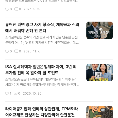
증 진단을 받고 프로토픽 0.03% 연고를 처방받으면 대부
분 이렇게 생각합니다. “그냥 흰 반점에 바르면 되는 거 아
작성시간
0
0
2026. 5. 15.
닌가?”하지만 실제로는 조금 다릅니다. 백반증 치료는 보
통 엑시머 레이저와 함께 진행되는 경우가 많고, 레이저 후
피부가 붉어지거나 따갑거나 딱지가 생긴 상태에서는 연고
류현진 라면 광고 사기 항소심, 계약금과 신뢰
사용을 조심해야 할 수 있습니다.특히 얼굴 부위는 피부가
에서 배워야 손해 안 본다
예민합니다. 프로토픽은 스테로이드가 아니라는 장점이 있
글 내용
지만, 자외선 노출, 외출 전 사용, 레이저 후 화상 반응 같은
소개글류현진 선수의 라면 광고 사기 사건은 단순한 금전
부분을 모르고 바르면 오히려 자극이 커질 수 있습니다.“1
분쟁이 아니라, ‘신뢰의 가치를 시험한 사건’이었습니다.믿
시간 뒤 닦아도 되는지”, “밖에 나갈 때 지워야 하는지”,
었던 에이전트가 계약금 일부를 숨기면서 관계가 무너졌
작성시간
0
0
2025. 11. 7.
“딱지 위에 발라도 되는지”가 헷갈린다면 아래 정리 글에
고, 법정에서는 감형이 나왔지만 신뢰는 완전히 회복되지
서 바로 확인해 보세..
않았습니다.이 사건은 우리 모두에게 묻습니다.“당신의 계
약은 진심으로 맺고 있나요?”이 글은 류현진의 사건을 통
ISA 절세혜택과 일반은행계좌 차이, 3년 의
해 계약과 신뢰의 균형을 지키는 법을 탐구하고, 작은 부주
무가입 전에 꼭 알아야 할 포인트
의가 얼마나 큰 손해를 부를 수 있는지를 알려드립니다. 류
글 내용
현진 라면 광고 사기, 항소심 감형 뒤에도 남은 ‘계약금 신
소개글요즘 뉴스나 유튜브에서 ‘ISA’라는 단어 자주 들리
뢰’의 교훈야구선수 류현진 선수가 10년 전 찍었던 ‘오뚜기
시죠? 이게 바로 개인종합자산관리계좌, 즉 절세와 투자 두
라면 광고’.그 광고가 요즘 다시 화제가 됐습니다.라면 때문
마리 토끼를 잡는 통장이에요. 겉보기엔 그냥 또 다른 은행
작성시간
1
0
2025. 10. 30.
이 아니라, 그 광고 계약금을 둘러싼 “사기 사건” 때문이죠.
상품 같지만, 실제로는 일반 예금계좌와는 완전히 다르죠. I
류현진 선수의 옛 에이전트는..
SA는 이자나 수익금의 일부를 비과세해주기 때문에, 똑같
이 돈을 굴려도 세금 부담이 줄어듭니다. 그런데 여기에 한
타이어공기압과 연비의 상관관계, TPMS·타
가지 함정(?)이 있어요. 바로 ‘3년 의무가입’이라는 조건이
이어교체로 완성하는 차량관리와 안전운전
죠. 3년 동안 자금을 묶어둬야 혜택을 온전히 받을 수 있기
글 내용