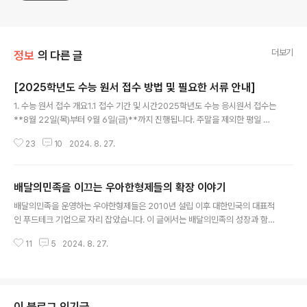
더보기
정보
의 다른 글
[2025학년도 수능 원서 접수 방법 및 필요한 서류 안내]
글 내용
1. 수능 원서 접수 개요1.1 접수 기간 및 시간2025학년도 수능 응시원서 접수는
**8월 22일(목)부터 9월 6일(금)**까지 진행됩니다. 주말을 제외한 평일 매
일 오전 9시부터 오후 5시까지 접수가 가능합니다. 이 기간 동안 반드시 접수를
23
10
2024. 8. 27.
완료해야 하며, 이후 수정이 불가능하므로 주의가 필요합니다.1.2 접수 방법수
능 원서 접수는 원칙적으로 수험생 본인이 직접 해야 합니다. 단, 장애인, 군 복
무자, 입원 환자 등 불가피한 상황에 한해 직계 가족이 대리 접수할 수 있으며,
배달의민족을 이끄는 우아한형제들의 확장 이야기
이 경우 대리접수 서약서와 관련 증빙 서류를 반드시 제출해야 합니다. 관련내
글 내용
용 바로가기 " data-ke-type="html">HTML 삽입미리보기할 수 없는 소스
배달의민족을 운영하는 우아한형제들은 2010년 설립 이후 대한민국의 대표적
2. 수능 원서 접수 시 필요한 서류2..
인 푸드테크 기업으로 자리 잡았습니다. 이 글에서는 배달의민족의 성장과 함께
우아한형제들이 펼치고 있는 다양한 사업 확장, 독특한 기업 문화, 그리고 글로
11
5
2024. 8. 27.
벌 진출에 대해 알아보겠습니다.1. 배달의민족의 성장과 우아한형제들의 사업
확장1.1 배달의민족의 탄생과 성장우아한형제들은 2010년에 김봉진 대표에 의
해 설립되었으며, 초기에는 배달 전단지를 모아 정보를 제공하는 간단한 아이디
어로 시작했습니다. 하지만 스마트폰 보급의 확산과 함께 배달의민족은 폭발적
으로 성장하게 되었습니다. 이 앱은 사용자 친화적인 인터페이스와 다양한 음식