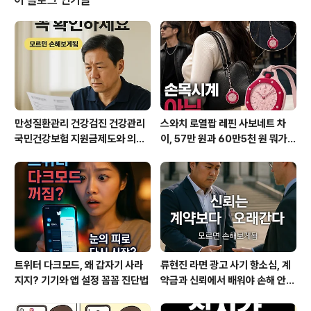
이 블로그 인기글
점 정보 제공으로 큰 인기를 끌며, 대한민국에서 가장 많이 사용되는 배달 앱으
로 자리 잡았습니다.1.2 우아한..
만성질환관리 건강검진 건강관리
스와치 로열팝 레핀 사보네트 차
국민건강보험 지원금제도와 의료
이, 57만 원과 60만5천 원 뭐가
비지원 꼭 챙기세요
다를까?
트위터 다크모드, 왜 갑자기 사라
류현진 라면 광고 사기 항소심, 계
지지? 기기와 앱 설정 꼼꼼 진단법
약금과 신뢰에서 배워야 손해 안
본다