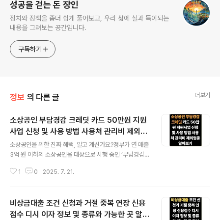
성공을 걷는 돈 장인
정치와 정책을 좀더 쉽게 풀어보고, 우리 삶에 실과 득이되는
내용을 그려보는 공간입니다.
구독하기
더보기
정보
의 다른 글
소상공인 부담경감 크레딧 카드 50만원 지원
사업 신청 및 사용 방법 사용처 관리비 제외업
글 내용
종 알아보기
소상공인을 위한 진짜 혜택, 알고 계신가요?정부가 연 매출
3억 원 이하의 소상공인을 대상으로 시행 중인 ‘부담경감
크레딧’ 제도는 전기, 가스, 수도요금과 4대 보험료 납부 시
1
0
2025. 7. 21.
사용할 수 있는 50만 원 상당의 포인트를 지원하는 실질적
인 정책입니다. 복잡한 서류 제출 없이 온라인 신청만으로
간편하게 진행되며, 등록한 카드로 납부 시 포인트가 자동
비상금대출 조건 신청과 거절 중복 연장 신용
으로 차감되어 고정비 부담을 줄일 수 있습니다.이번 글에
서는 이 제도의 개념부터 신청 방법, 사용처, 지원 제외 업
점수 디시 이자 정보 및 종류와 가능한 곳 알아
글 내용