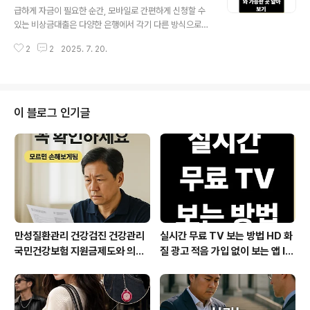
종까지 꼼꼼히 정리해 드립니다. 지원 자격이 된다면 망설
보기
급하게 자금이 필요한 순간, 모바일로 간편하게 신청할 수
이지 말고 꼭 신청해 보세요.1. 소상공인 부감경감 크레딧이
있는 비상금대출은 다양한 은행에서 각기 다른 방식으로
란? 지원사업설명과 50만원을 지원하는가? 소상공인 부
제공되고 있습니다. 이 글에서는 마이너스 통장형과 일시
담경감 크레딧이란? 지원사업설명과 50만원을 지원하는
2
2
2025. 7. 20.
불 지급형 등 비상금대출의 주요 유형을 설명하고, 카카오
가?연 매출 3억원 이하 소상..
뱅크, 토스뱅크, 우리은행, 하나은행, 케이뱅크, KB국민은
행 등 주요 금융기관의 상품 조건을 비교해볼 수 있도록 정
리했습니다. 각 은행의 금리, 대출 한도, 우대 조건 등을 살
펴보며 본인의 상황에 맞는 대출을 선택해보세요.1. 비상금
이 블로그 인기글
대출의 정의 및 조건은? 비상금대출의 정의 및 조건은?급
하게 돈이 필요할 때 빠르게 신청 가능한 모바일 기반의 소
액 비상금대출 조건과 정의를 알아보세요. 무서류, 무담보
로 간편합니다.newsfactory.youngstimes.co.kr 2.
비상금대출의 신정..
만성질환관리 건강검진 건강관리
실시간 무료 TV 보는 방법 HD 화
국민건강보험 지원금제도와 의료
질 광고 적음 가입 없이 보는 앱 IP
비지원 꼭 챙기세요
TV OTT부터 데이터 절약 인터
넷 요금제 꿀팁까지