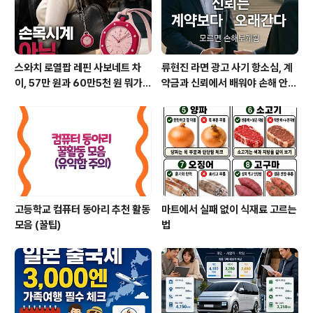
스와치 로열팝 레핀 사보네트 차
류현진 라면 광고 사기 항소심, 계
이, 57만 원과 60만5천 원 뭐가
약금과 신뢰에서 배워야 손해 안
다를까?
본다
고등학교 컴퓨터 동아리 추천 활동
마트에서 실패 없이 식재료 고르는
모음 (꿀팁)
법