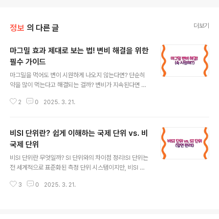
더보기
정보
의 다른 글
마그밀 효과 제대로 보는 법! 변비 해결을 위한
필수 가이드
글 내용
마그밀을 먹어도 변이 시원하게 나오지 않는다면? 단순히
약을 많이 먹는다고 해결되는 걸까? 변비가 지속된다면 어
떻게 해야 할까? 이 글에서는 마그밀의 정확한 작용 원리와
2
0
2025. 3. 21.
변비를 효과적으로 해결하는 방법을 자세히 알려드립니다.
마그밀, 변비에 효과가 있을까?마그밀(산화마그네슘)은 변
을 부드럽게 하는 완화제 중 하나로, 장에 수분을 끌어들여
비SI 단위란? 쉽게 이해하는 국제 단위 vs. 비
변을 쉽게 배출할 수 있도록 돕습니다. 하지만 모든 변비 유
형에 동일한 효과를 보이는 것은 아닙니다.경미한 변비: 변
국제 단위
글 내용
이 딱딱해서 나오기 힘들 때는 마그밀이 효과적일 수 있습
비SI 단위란 무엇일까? SI 단위와의 차이점 정리!SI 단위는
니다.장운동 저하형 변비: 장이 원활하게 움직이지 않아서
전 세계적으로 표준화된 측정 단위 시스템이지만, 비SI 단
생기는 변비는 마그밀 단독으로 해결하기 어렵습니다.수분
위는 특정 지역이나 분야에서 주로 사용되는 단위를 말합
부족형 변비: 몸에 수분이 부족하면 마그밀 효과가 약해질
3
0
2025. 3. 21.
니다. 예를 들면, 미국에서 사용하는 파운드(lb), 인치(in),
수 있습니다.마그밀을 많이 먹으면..
마일(mi) 같은 것이 대표적인 비SI 단위입니다. 이 글에서
는 비SI 단위의 개념, 종류, 그리고 실생활에서 어떻게 활용
되는지에 대해 쉽게 설명해 드리겠습니다. 1. SI 단위와 비