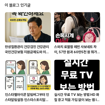
SI 단위, 무엇이 다를까?📌 SI 단위란?SI(International
이 블로그 인기글
System of Units, 국제단위계)는 전 세계적으로 통용되
는 표준 단위 시스템입니다. 가장 많이 사용되는 SI 단위는
다음과 같습니다.길이: 미터(m)질량: 킬로그램(kg)시간:
초(s)온도: 켈빈(K) ..
만성질환관리 건강검진 건강관리
스와치 로열팝 레핀 사보네트 차
국민건강보험 지원금제도와 의료
이, 57만 원과 60만5천 원 뭐가
비지원 꼭 챙기세요
다를까?
인스타벨아이콘 알림버그부터 인
실시간 무료 TV 보는 방법 HD 화
스타알림설정·인스타스토리알림
질 광고 적음 가입 없이 보는 앱 IP
끄기까지 한눈에 해결
TV OTT부터 데이터 절약 인터