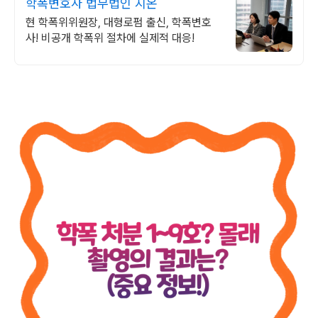
학폭변호사 법무법인 지온
현 학폭위위원장, 대형로펌 출신, 학폭변호
사! 비공개 학폭위 절차에 실제적 대응!