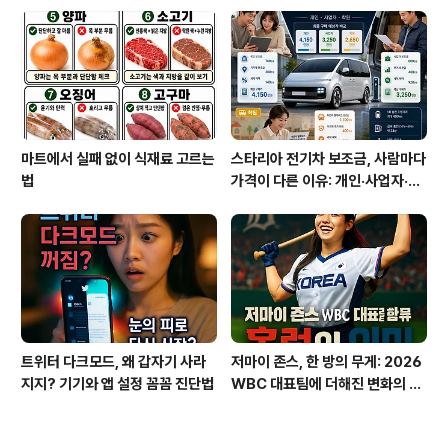
넷 요금제 꿀팁까지
마트에서 실패 없이 식재료 고르는
스타리아 전기차 보조금, 사람마다
법
가격이 다른 이유: 개인·사업자·학
원 구매 전략
트위터 다크모드, 왜 갑자기 사라
저마이 존스, 한 방의 무게: 2026
지지? 기기와 앱 설정 꼼꼼 진단법
WBC 대표팀에 더해진 변화의 신
호