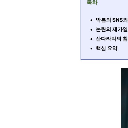
목차
박봄의 SNS와
논란의 재가열
산다라박의 침묵
핵심 요약