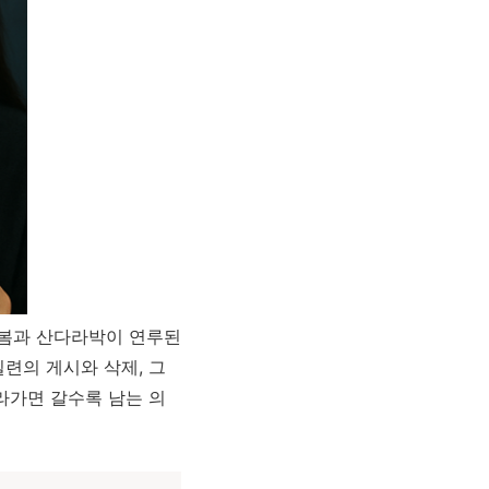
박봄과 산다라박이 연루된
련의 게시와 삭제, 그
라가면 갈수록 남는 의