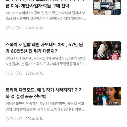
문에서 한 번에 확인할 수 있습니다.
른 이유: 개인·사업자·학원 구매 전략
글 내용
2026 스타리아 EV 구매 전 필수 확인스타리아 전기차 보
조금,왜 사람마다 실구매가가 다를까?스타리아 일렉트릭
은 같은 차량이라도 개인, 사업자, 학원 운영자, 등록 지역
작성시간
0
0
2026. 5. 16.
에 따라 받을 수 있는 보조금과 세제 혜택이 달라집니다.개
인은 지자체 보조금과 전환지원금 확인사업자는 카고 트림
과 세제 혜택 검토학원·어린이집은 통학차 등록 조건 확인
스와치 로열팝 레핀 사보네트 차이, 57만 원
지역별 예산에 따라 실제 부담액 차이 발생“누구나 최저
과 60만5천 원 뭐가 다를까?
가”가 아니라, 내 조건에서 받을 수 있는 확정 혜택을 확인
글 내용
하는 것이 핵심입니다. 스타리아 EV 조건별 구매 전략 자세
SWATCH ROYAL POP스와치 로열팝,57만 원과 60만
히 보기 보조금·세제 혜택·사업자·통학차 조건을 한 번에 정
5천 원차이는 뭘까?스와치 오데마피게 로열팝을 검색하다
리했습니다.
보면 가장 먼저 헷갈리는 것이 있습니다. 바로 레핀과 사보
작성시간
0
0
2026. 5. 15.
네트의 차이입니다. 가격도 다르고, 구조도 다르고, 스타일
링 느낌도 다릅니다.결론부터 말하면 로열팝은 일반 손목
시계가 아닙니다. 가방에 달고, 목에 걸고, 벨트 루프에 연
트위터 다크모드, 왜 갑자기 사라지지? 기기
결할 수 있는 포켓워치형 패션 아이템입니다.1. 레핀과 사보
와 앱 설정 꼼꼼 진단법
네트, 가격부터 다릅니다로열팝은 같은 컬렉션 안에서도
글 내용
크게 레핀(Lépine)과 사보네트(Savonnette)로 나뉩니
어두운 화면에 익숙해진 트위터 이용자라면, 어느 날 예고
다. 단순한 색상 차이가 아니라, 크라운 위치와 초침 구성에
없이 앱이 밝아졌을 때 불쾌함을 느끼기 쉽습니다. 이럴 땐
서 차이가 납니다.레핀 Lépine 약 57만 원크라운이 12시
화면의 변화가 단순한 불편을 넘어, 원인을 알 수 없는 혼란
작성시간
0
0
2026. 3. 8.
방향에 있는 포켓워치 구조입니다. 깔끔하고 대칭적인 느
과 맞물리곤 합니다. ‘설정은 손댄 적 없는데, 왜 바뀐 걸
낌이 강해 목걸..
까?’ 같은 의문에 빠져들 수밖에 없죠. 트위터의 다크모드