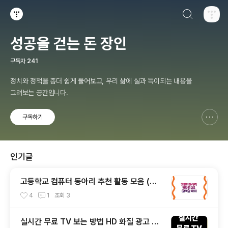
검색하기
티스토리
성공을 걷는 돈 장인
구독자
241
정치와 정책을 좀더 쉽게 풀어보고, 우리 삶에 실과 득이되는 내용을
그려보는 공간입니다.
구독하기
신고하기 레이어
열기
인기글
고등학교 컴퓨터 동아리 추천 활동 모음 (꿀
팁)
4
1
조회
3
실시간 무료 TV 보는 방법 HD 화질 광고 적