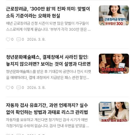
가 갑자기 꺼진 것처럼 느껴지고 화면이 눈부시도록 밝아
근로장려금, '300만 원'의 진짜 의미: 맞벌이
졌을 때 점검해야 할 곳들을 체계적으로 정리합니다.트위
소득 기준이라는 오해와 현실
터 화면 밝기 변화가 발생하는 다양한 이유트위터 앱이 라
글 내용
이트 모드로 변한 듯 보일 때마다, 실제로 다크모드 전체 설
매년 근로장려금 신청 시즌이 되면 많은 맞벌이 가구들이
정이 해제된 것인지, 아니면 일부 영역에서만 변화가 생긴
스스로에게 이렇게 묻습니다. '부부가 각각 300만 원은 반
것인지를 먼저 구분할 필요가 있습니다. 단지 DM(쪽지) 화
드시 벌어야 맞벌이로 인정받는 것일까?' 프리랜서처럼 소
작성시간
0
0
2026. 3. 8.
면만 정상과 달리 보이거나, 특정 조건에서만 밝기가 바뀌
득이 월마다 들쭉날쭉하다면 이 문제는 더욱 복잡해집니
는 사례도 적지 않습니다. ..
다. 자주 떠도는 소문과 실제 정부의 안내는 얼마나 다를까
요? 지금부터 최신 공개자료를 바탕으로 근로장려금 맞벌
청년문화예술패스, 결제창에서 사라진 할인:
이 소득 기준의 오해와 사실을 하나씩 풀어보겠습니다.맞
놓치지 않으려면? 보이는 것이 설명과 다르면
벌이 근로장려금, '300만 원'의 실체는 무엇인가많은 분들
글 내용
이 인터넷에서 접하는 '각자 300만 원'이라는 문구는 실제
청년문화예술패스를 받은 후 기대감에 공연이나 전시 티켓
정책 기준이 아닙니다. 공식 설명이나 기사 어디에도 '부부
을 예매하려다, 결제 과정에서 지급받은 패스 관련 할인이
각자가 300만 원 이상 소득을 올려야 한다'는 조항은 등장
나 포인트 사용 선택지가 보이지 않아 곤란함을 겪는 사람
작성시간
0
0
2026. 3. 8.
하지 않습니다. 대신 '300만 원'이라는 숫자는 맞벌이 가
들이 많습니다. 분명 예산 지원인데, 실제 온라인 예매 현장
구에 대한 최대 지급액이 기존..
에서는 어디서, 어떻게, 무엇을 확인해야 혜택을 누릴 수 있
을지 혼란이 생기기 쉽습니다. 아래에서는 청년문화예술패
자동차 검사 유효기간, 과연 언제까지? 실수
스를 결제창에서 확실하게 찾고 쓰기 위한 절차와 체크포
없이 확인하는 방법과 과태료 리스크 관리법
인트를 단계별로 재정리합니다.청년문화예술패스, 결제 전
글 내용
반드시 확인해야 할 준비절차패스 사용이 막히는 가장 흔
자동차를 보유하고 계신다면 정기적인 검사 시기가 매번
한 이유는, 단순히 본인 확인이나 협력 예매처 회원정보 등
걱정거리일 수밖에 없습니다. 검사 안내 우편을 받았을 때,
록을 빠뜨린 경우입니다. 청년문화예술패스는 지정된 ‘협
막상 '언제까지 검사를 받아야 하나?', '어디에서 어떻게 확
작성시간