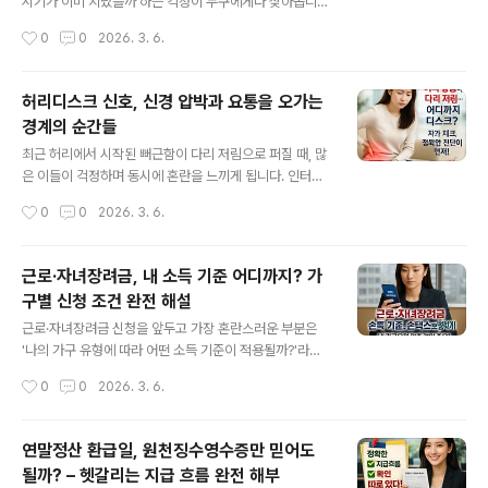
지를 활용하는 것이 좋은 출발점입니다. KBO 사이트의 메
시기가 이미 지났을까 하는 걱정이 누구에게나 찾아옵니
인 화면에서 ‘경기일정/결과’ 메뉴를 통해 손쉽게 WBC 구
다. 주위에서는 '즉시 신청해야 한다'는 조언과 '여유가 있
작성시간
0
0
2026. 3. 6.
간만 따로 살필 수 있으며, ‘2026 WBC’ 항목이 추가로 분
다'는 이야기가 뒤섞여 법적 기한을 제대로 알기 어렵습니
리되어 ..
다. 이번 글에서는 실업급여 신청 기한의 공식 기준과, 퇴사
후 시간이 지난 경우 무엇을 우선 확인해야 하는지 구체적
허리디스크 신호, 신경 압박과 요통을 오가는
으로 안내합니다.실업급여 신청의 핵심 기준: '신청 기한'과
경계의 순간들
'지급 가능 시점'실업급여와 관련된 가장 빈번한 오해는 '정
글 내용
해진 기간 안에 반드시 신청해야 한다'는 걱정입니다. 실제
최근 허리에서 시작된 뻐근함이 다리 저림으로 퍼질 때, 많
로 고용노동부 공식 안내에 따르면, 실업급여 신청 자체에
은 이들이 걱정하며 동시에 혼란을 느끼게 됩니다. 인터넷
엄격한 시간 제한은 없습니다. 하지만, 모든 조건을 충족해
에서 이와 비슷한 고민을 찾아보면 관련 정보는 넘쳐나지
작성시간
0
0
2026. 3. 6.
도 이직(퇴사) 다음날부터 12개월이 경과하면 실업급여 수
만, 자체적으로 판단하기에는 오히려 기준이 모호해지는
령이 불가능해질 수 있..
순간도 생깁니다. 과연, 이 증상이 허리디스크의 시작일까?
아니면 일시적인 근육통일까? 하는 질문은 직접 겪는 입장
근로·자녀장려금, 내 소득 기준 어디까지? 가
에서는 결코 가볍지 않습니다. 오늘은 실제 진료 현장에서
구별 신청 조건 완전 해설
참고되는 기준과, 자가 체크의 한계, 그리고 언제 전문 평가
글 내용
가 필요한지까지 구체적으로 짚어봅니다.허리 통증과 다리
근로·자녀장려금 신청을 앞두고 가장 혼란스러운 부분은
저림, 경계 구분이 필요한 시점단순히 허리가 뻐근하거나
'나의 가구 유형에 따라 어떤 소득 기준이 적용될까?'라는
욱신거릴 때는 대개 일상적인 무리나 자세 때문일 수 있습
점입니다. 특히 최근 프리랜서, 맞벌이 등 다양한 소득 형태
작성시간
0
0
2026. 3. 6.
니다. 하지만, 어느 순간부터 그 통증이 엉덩이나 허벅지,
가 많아지면서, 홈택스나 손택스에서 안내하는 내용을 이
종아리, 심지어 발끝까지 이어지는 '..
해하는 것도 쉽지 않습니다. 혹시 소득이 기준선에 걸릴까
봐, 또는 정확히 어떤 기준을 써야할 지 막막함을 느끼고 계
연말정산 환급일, 원천징수영수증만 믿어도
신가요? 이번 글에서는 최신 공식자료를 기반으로, 가구 유
될까? – 헷갈리는 지급 흐름 완전 해부
형별 확인 단계와 신청 과정에서 주의할 점을 알기 쉽게 정
글 내용