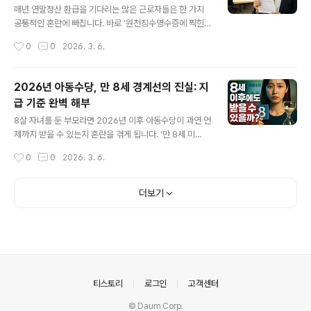
리합니다.근로·자녀장려금, 누가 어떻게 신청할 수 있을까?
매년 연말정산 환급을 기다리는 많은 근로자들은 한 가지
근로·자녀장려금은 단순히 근로자만을 위한 제도가 아닙니
공통적인 혼란에 빠집니다. 바로 ‘원천징수영수증에 찍힌
다. 일정 소득 이하의 근로자뿐만 아니라, 사업을 하는 분들
날짜 = 환급금이 입금되는 날일까?’라는 궁금증입니다. 서
작성시간
0
0
2026. 3. 6.
도 가구 단위로 신청 대상이 됩니다. 이때 적용되는 기준 역
류를 받고 나면 언제 돈이 들어올지 조마조마한 마음이 앞
시 가구 상황에 따라 차이가 ..
서지만, 막상 관련 문서를 하나씩 살피다 보면 용어도 복잡
하고 지급 시기도 분명하지 않아 답답해지기 마련입니다.
2026년 아동수당, 만 8세 경계선의 진실: 지
과연 영수증 날짜만 보고 환급금을 언제 받을지 알 수 있을
급 기준 완벽 해부
까요? 실질적으로 정확한 입금 시기를 확인하는 방법과, 흔
글 내용
히 혼동하는 절차의 흐름을 단계별로 살펴봅니다.연말정산
8살 자녀를 둔 부모라면 2026년 이후 아동수당이 과연 언
서류의 본질: 결과 고지 vs 입금 안내연말정산이 끝나면 회
제까지 받을 수 있는지 혼란을 겪게 됩니다. '만 8세 미
사에서 발급해 주는 원천징수영수증. 많은 사람들이 이 영
만'이라는 기준이 실제로 우리 집 아이에게 어떻게 적용되
작성시간
0
0
2026. 3. 6.
수증에 기재된 날짜에 집중하지만, 이 서류의 성격은 ‘환급
는지, 만으로 8세가 된 날인지, 학교 학년으로 따지는 건지,
이 완료된 후, 정산 내용을 공식적..
지급 종료 시점을 비롯해 실무적으로 궁금한 점이 쏟아집
니다. 이번 글에서는 아동수당 지급과 관련한 최신 기준과
더보기
경계 구간, 사례를 토대로 구체적으로 알아보겠습니다.아
동수당 지급 종료 기준, 8세의 실질적 의미는?아이의 나이
가 8살에 다다랐을 때 부모의 가장 큰 궁금증은 아동수당
이 계속 지급되는지의 여부일 것입니다. 2026년을 기준으
로, 아동수당 대상 연령에 대해 공식 자료에서는 '만 8세 미
만'이라는 표현을 지속적으로 사용합니다. 여기서 2017년
의안내
티스토리
로그인
고객센터
생은 2026년에 이미 만..
© Daum Corp.