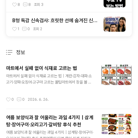
음 가입 없이 보는 앱 IPTV OTT부터 데이터
8
8
조회
3
절약 인터넷 요금제 꿀팁까지
B형 독감 신속검사: 흐릿한 선에 숨겨진 신호
를 해독하다
1
0
조회
2
정보
분류 전체보기
주요 글 목록
마트에서 실패 없이 식재료 고르는 법
글 내용
마트에서 실패 없이 식재료 고르는 법｜계란·감자·대파·소
고기·양파·오징어·고구마 고르는 꿀팁마트에서 장을 볼 때
생각보다 자주 하는 실수가 있습니다.바로 식재료를 겉모
습만 보고 고르는 것입니다.보기에는 괜찮아 보여도 집에
작성시간
0
0
2026. 6. 26.
와서 확인해 보면 금방 무르거나, 신선도가 떨어져 있거나,
보관 중 빠르게 상하는 경우가 있습니다. 특히 계란, 감자,
대파, 소고기, 양파, 오징어, 고구마처럼 자주 사는 식재료
여름 보양식과 잘 어울리는 과일 4가지｜삼계
일수록 고르는 기준을 알고 있으면 장보기 실패를 줄일 수
탕·장어구이·오리고기·갈비탕 후식 추천
있습니다.오늘은 마트에서 식재료를 고를 때 꼭 확인하면
글 내용
좋은 핵심 기준을 정리해 보겠습니다.1. 계란 고르는 법계란
여름 보양식과 잘 어울리는 과일 4가지｜삼계탕·장어구이·
을 고를 때는 껍데기의 느낌보다 산란일자를 먼저 확인하