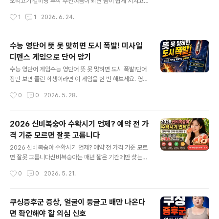
오리고기·갈비탕 후식 추천여름이 되면 몸이 쉽게 지치고
는 것이 좋습니다.계란 껍데기가 까칠한지, 매끈한지만 보
입맛도 떨어지기 쉽습니다.그래서 많은 분들이 삼계탕, 장
작성시간
1
1
2026. 6. 24.
고 고르는 경우가 많지만 실제 ..
어구이, 오리고기, 갈비탕 같은 보양식을 찾습니다.보양식
은 몸을 든든하게 채워주는 음식이지만, 대체로 국물이 진
하거나 기름기가 있고 단백질이 풍부한 경우가 많습니다.
수능 영단어 뜻 못 맞히면 도시 폭발! 미사일
그래서 식사를 마친 뒤에는 입안을 산뜻하게 정리해 줄 과
디펜스 게임으로 단어 암기
일이 잘 어울립니다.오늘은 여름철 보양식과 함께 먹기 좋
글 내용
은 제철 과일 조합을 소개해 보겠습니다.1. 삼계탕과 수박여
수능 영단어 게임수능 영단어 뜻 못 맞히면 도시 폭발!단어
름 보양식의 대표 메뉴는 역시 삼계탕입니다.뜨거운 국물
장만 보면 졸린 학생이라면 이 게임을 한 번 해보세요. 영어
과 부드러운 닭고기, 찹쌀이 들어간 삼계탕은 한 그릇만 먹
단어 미사일이 내려오고, 아래 5개 뜻 중 정답을 누르면 방
작성시간
0
0
2026. 5. 28.
어도 든든한 음식입니다.하지만 삼계탕을 먹고 나면 입안
어 미사일이 발사됩니다.이름을 넣으면 랭킹도 남고, 게임
이 뜨겁고 무겁게 느껴질 수 있습니다.이때 시원..
후에는 나온 단어를 다시 복습할 수 있습니다. 몇 초까지 버
틸 수 있는지 직접 도전해 보세요. 수능 영단어 미사일 디펜
2026 신비복숭아 수확시기 언제? 예약 전 가
스 바로 하기
격 기준 모르면 잘못 고릅니다
글 내용
2026 신비복숭아 수확시기 언제? 예약 전 가격 기준 모르
면 잘못 고릅니다신비복숭아는 매년 짧은 기간에만 찾는
사람이 몰리는 과일입니다. 그런데 많은 분들이 수확시기
작성시간
0
0
2026. 5. 21.
만 확인하고 바로 예약구매를 합니다. 문제는 신비복숭아
는 가격, 중량, 발송일, 산지, 후기를 함께 봐야 제대로 고를
수 있다는 점입니다.신비복숭아 예약 전 꼭 확인할 것202
쿠싱증후군 증상, 얼굴이 둥글고 배만 나온다
6년 실제 발송 시작일1kg, 1.5kg, 2kg 등 실제 중량배송
면 확인해야 할 의심 신호
비 포함 최종 가격100g당 가격 계산후기 사진과 무름·파
글 내용