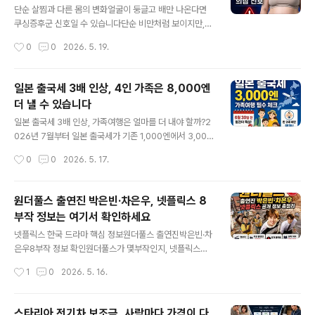
손 후기 여부신비복숭아는 최저가만 보면 위험합니다같은
단순 살찜과 다른 몸의 변화얼굴이 둥글고 배만 나온다면
신비복숭아라도 1kg 상품인지, 2kg 상품인지, 500g 고
쿠싱증후군 신호일 수 있습니다단순 비만처럼 보이지만,
가 상품인지에 따라 실제 가격은 완전히 달라집니다. 그래
얼굴·복부·피부 변화가 함께 나타난다면 한 번은 확인이 필
작성시간
0
0
2026. 5. 19.
서 박스 가격만 보면 안 되고, 반드시 100g당 가격으로 다
요합니다.이런 변화가 같이 있나요?1 얼굴이 보름달처럼
시 계산해야 합니..
둥글어지고 붓는 느낌이 있다2 팔다리는 그대로인데 배 중
심으로 살이 찐다3 보라색 튼살, 멍, 근력 저하가 함께 보인
일본 출국세 3배 인상, 4인 가족은 8,000엔
다최근 스테로이드 약·주사·연고·흡입제를 사용했다면 임
더 낼 수 있습니다
의로 중단하지 말고 의료진과 상담해야 합니다. 쿠싱증후
글 내용
군 의심 신호 자세히 확인하기 증상만으로 확정할 수 없으
일본 출국세 3배 인상, 가족여행은 얼마를 더 내야 할까?2
며, 의심 시 내분비내과 상담이 필요합니다. 쿠싱증후군 증
026년 7월부터 일본 출국세가 기존 1,000엔에서 3,000
상, 단순 살찜과 다른 얼굴·배·보라색 튼살 신호 7가지쿠싱
엔으로 오릅니다. 혼자라면 2,000엔 차이지만, 가족여행
작성시간
0
0
2026. 5. 17.
증후군 의심 신호와 단순 살찜 차이, 병원 방문 전 확인할
은 인원수만큼 부담이 커집니다.4인 가족 기준 추가 부담
핵심 증상 정리healthonharm..
액은 8,000엔입니다.인원기존인상 후차액2명2,000엔
6,000엔4,000엔3명3,000엔9,000엔6,000엔4명4,
원더풀스 출연진 박은빈·차은우, 넷플릭스 8
000엔12,000엔8,000엔다만 모든 여행자가 무조건 3,
부작 정보는 여기서 확인하세요
000엔을 내는 것은 아닙니다. 6월 30일 이전 발권 여부와
글 내용
만 2세 미만 영유아 면제 기준을 확인해야 합니다.가족 인
넷플릭스 한국 드라마 핵심 정보원더풀스 출연진박은빈·차
원별 계산표, 아이 면제 기준, 발권일 기준은 아래 글에서
은우8부작 정보 확인원더풀스가 몇부작인지, 넷플릭스에
자세히 정리했습니다. 일본 가족여행 출국세 계산표 보기
서 볼 수 있는지, 출연진과 원작 여부가 헷갈린다면 핵심 정
작성시간
1
0
2026. 5. 16.
일본 출국세 3배 인상, 가족여행 6월 30일 전 발권 기준
보만 정리한 본문에서 바로 확인해 보세요.몇부작8부작 정
과..
보출연진박은빈·차은우플랫폼넷플릭스 공개 원더풀스 전
체 정보 보러가기 출연진·몇부작·넷플릭스 공개 정보는 본
스타리아 전기차 보조금, 사람마다 가격이 다