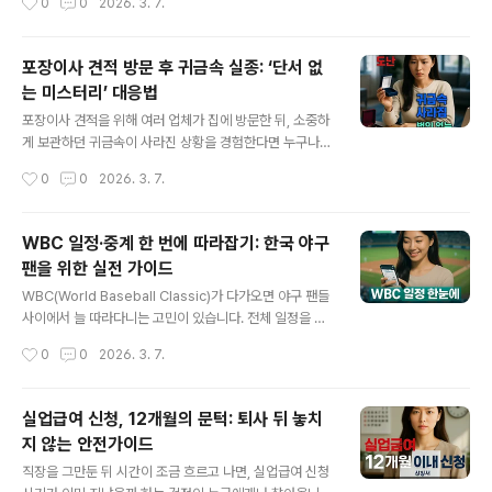
0
0
2026. 3. 7.
력예매처’ 회원자격이 반드시 필요하며, 이 과정에서 추가
인하지?'와 같은 고민이 드신 적 있으신가요? 또 만약 기한
본인인증을 거쳐야만 결제 단계에서 관련 할인 ..
을 놓치면 어떡하지, 과태료는 얼마나 부과될지 불안감이
더해집니다. 이런 혼란은 처음 경험하는 분일수록 더욱 크
포장이사 견적 방문 후 귀금속 실종: ‘단서 없
기 마련입니다.자동차 검사 유효기간, 어디서 얼마나 쉽게
는 미스터리’ 대응법
알 수 있을까?자동차 검사 유효기간을 정확하게 알아두는
글 내용
것은 불필요한 과태료를 예방하는 가장 첫 단계입니다. 이
포장이사 견적을 위해 여러 업체가 집에 방문한 뒤, 소중하
를 위해 TS한국교통안전공단이 운영하는 사이버검사소가
게 보관하던 귀금속이 사라진 상황을 경험한다면 누구나
가장 공식적이면서도 신속한 조회 경로입니다. 지방자치단
당황할 수 있습니다. 하루 동안 여러 팀이 출입했고, 주변에
작성시간
0
0
2026. 3. 7.
체의 공식 홈페이지에서도 유사한 안내를 확인할 수 있지
는 딱히 남겨둔 사진이나 영상도 없는 경우라면 불안감은
만, 실제로는 TS 사이버검사소에서 제공..
더 커지죠. 이런 돌발 상황, 현명하게 대처하는 방법을 단계
별로 안내합니다.견적 후 귀금속 분실, 신고부터 시작해야
WBC 일정·중계 한 번에 따라잡기: 한국 야구
할까?현관문이 수차례 열리고 닫혔던 날 이후, 귀금속이 사
팬을 위한 실전 가이드
라짐을 알아차렸을 때 가장 먼저 머릿속을 스치는 것은 ‘경
글 내용
찰에 신고해도 되는가’일 수 있습니다. 물건이 단순히 어디
WBC(World Baseball Classic)가 다가오면 야구 팬들
옮겨진 것인지, 누군가 가져간 것인지 아직 판단할 수 없어
사이에서 늘 따라다니는 고민이 있습니다. 전체 일정을 한
도, 분실 사실을 인지했다면 먼저 신고를 접수할 수 있습니
눈에 파악하고 싶은데, 정작 관심 있는 한국 대표팀 경기만
작성시간
0
0
2026. 3. 7.
다.관건은 신고 시점에 명확한 도난·분실 여부를 밝히지 못
골라보기는 어렵고, 중계 채널이나 휴대폰 시청 방법은 또
하더라도, 본인이 기억하는..
따로 찾아야 하니 정보가 분산되어 번거롭다는 점입니다.
특히 야구를 평소 자주 챙겨보지 않은 사람들은 어디서 일
실업급여 신청, 12개월의 문턱: 퇴사 뒤 놓치
정을 확인하고 어떻게 중계를 볼 수 있는지 막막한 경우가
지 않는 안전가이드
많습니다.WBC 일정 한눈에 확인하는 기본법가장 간단하
글 내용
게 전체 WBC 일정을 확인하고 싶다면, 공식 KBO 홈페이
직장을 그만둔 뒤 시간이 조금 흐르고 나면, 실업급여 신청