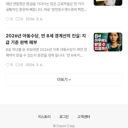
리합니다.근로·자녀장려금, 누가 어떻게 신청할 수 있을까?
매년 연말정산 환급을 기다리는 많은 근로자들은 한 가지
근로·자녀장려금은 단순히 근로자만을 위한 제도가 아닙니
공통적인 혼란에 빠집니다. 바로 ‘원천징수영수증에 찍힌
다. 일정 소득 이하의 근로자뿐만 아니라, 사업을 하는 분들
날짜 = 환급금이 입금되는 날일까?’라는 궁금증입니다. 서
작성시간
0
0
2026. 3. 6.
도 가구 단위로 신청 대상이 됩니다. 이때 적용되는 기준 역
류를 받고 나면 언제 돈이 들어올지 조마조마한 마음이 앞
시 가구 상황에 따라 차이가 ..
서지만, 막상 관련 문서를 하나씩 살피다 보면 용어도 복잡
하고 지급 시기도 분명하지 않아 답답해지기 마련입니다.
2026년 아동수당, 만 8세 경계선의 진실: 지
과연 영수증 날짜만 보고 환급금을 언제 받을지 알 수 있을
급 기준 완벽 해부
까요? 실질적으로 정확한 입금 시기를 확인하는 방법과, 흔
글 내용
히 혼동하는 절차의 흐름을 단계별로 살펴봅니다.연말정산
8살 자녀를 둔 부모라면 2026년 이후 아동수당이 과연 언
서류의 본질: 결과 고지 vs 입금 안내연말정산이 끝나면 회
제까지 받을 수 있는지 혼란을 겪게 됩니다. '만 8세 미
사에서 발급해 주는 원천징수영수증. 많은 사람들이 이 영
만'이라는 기준이 실제로 우리 집 아이에게 어떻게 적용되
작성시간
0
0
2026. 3. 6.
수증에 기재된 날짜에 집중하지만, 이 서류의 성격은 ‘환급
는지, 만으로 8세가 된 날인지, 학교 학년으로 따지는 건지,
이 완료된 후, 정산 내용을 공식적..
지급 종료 시점을 비롯해 실무적으로 궁금한 점이 쏟아집
니다. 이번 글에서는 아동수당 지급과 관련한 최신 기준과
더보기
경계 구간, 사례를 토대로 구체적으로 알아보겠습니다.아
동수당 지급 종료 기준, 8세의 실질적 의미는?아이의 나이
가 8살에 다다랐을 때 부모의 가장 큰 궁금증은 아동수당
이 계속 지급되는지의 여부일 것입니다. 2026년을 기준으
로, 아동수당 대상 연령에 대해 공식 자료에서는 '만 8세 미
만'이라는 표현을 지속적으로 사용합니다. 여기서 2017년
의안내
티스토리
로그인
고객센터
생은 2026년에 이미 만..
© Daum Corp.