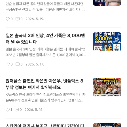
손 후기 여부신비복숭아는 최저가만 보면 위험합니다같은
단순 살찜과 다른 몸의 변화얼굴이 둥글고 배만 나온다면
신비복숭아라도 1kg 상품인지, 2kg 상품인지, 500g 고
쿠싱증후군 신호일 수 있습니다단순 비만처럼 보이지만,
가 상품인지에 따라 실제 가격은 완전히 달라집니다. 그래
얼굴·복부·피부 변화가 함께 나타난다면 한 번은 확인이 필
작성시간
0
0
2026. 5. 19.
서 박스 가격만 보면 안 되고, 반드시 100g당 가격으로 다
요합니다.이런 변화가 같이 있나요?1 얼굴이 보름달처럼
시 계산해야 합니..
둥글어지고 붓는 느낌이 있다2 팔다리는 그대로인데 배 중
심으로 살이 찐다3 보라색 튼살, 멍, 근력 저하가 함께 보인
일본 출국세 3배 인상, 4인 가족은 8,000엔
다최근 스테로이드 약·주사·연고·흡입제를 사용했다면 임
더 낼 수 있습니다
의로 중단하지 말고 의료진과 상담해야 합니다. 쿠싱증후
글 내용
군 의심 신호 자세히 확인하기 증상만으로 확정할 수 없으
일본 출국세 3배 인상, 가족여행은 얼마를 더 내야 할까?2
며, 의심 시 내분비내과 상담이 필요합니다. 쿠싱증후군 증
026년 7월부터 일본 출국세가 기존 1,000엔에서 3,000
상, 단순 살찜과 다른 얼굴·배·보라색 튼살 신호 7가지쿠싱
엔으로 오릅니다. 혼자라면 2,000엔 차이지만, 가족여행
작성시간
0
0
2026. 5. 17.
증후군 의심 신호와 단순 살찜 차이, 병원 방문 전 확인할
은 인원수만큼 부담이 커집니다.4인 가족 기준 추가 부담
핵심 증상 정리healthonharm..
액은 8,000엔입니다.인원기존인상 후차액2명2,000엔
6,000엔4,000엔3명3,000엔9,000엔6,000엔4명4,
원더풀스 출연진 박은빈·차은우, 넷플릭스 8
000엔12,000엔8,000엔다만 모든 여행자가 무조건 3,
부작 정보는 여기서 확인하세요
000엔을 내는 것은 아닙니다. 6월 30일 이전 발권 여부와
글 내용
만 2세 미만 영유아 면제 기준을 확인해야 합니다.가족 인
넷플릭스 한국 드라마 핵심 정보원더풀스 출연진박은빈·차
원별 계산표, 아이 면제 기준, 발권일 기준은 아래 글에서
은우8부작 정보 확인원더풀스가 몇부작인지, 넷플릭스에
자세히 정리했습니다. 일본 가족여행 출국세 계산표 보기
서 볼 수 있는지, 출연진과 원작 여부가 헷갈린다면 핵심 정
작성시간
1
0
2026. 5. 16.
일본 출국세 3배 인상, 가족여행 6월 30일 전 발권 기준
보만 정리한 본문에서 바로 확인해 보세요.몇부작8부작 정
과..
보출연진박은빈·차은우플랫폼넷플릭스 공개 원더풀스 전
체 정보 보러가기 출연진·몇부작·넷플릭스 공개 정보는 본
스타리아 전기차 보조금, 사람마다 가격이 다