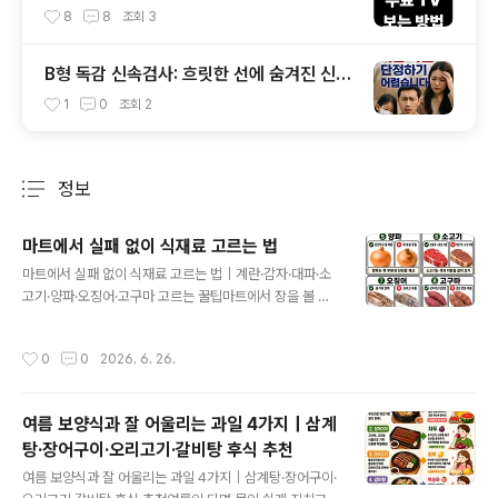
음 가입 없이 보는 앱 IPTV OTT부터 데이터
8
8
조회
3
절약 인터넷 요금제 꿀팁까지
B형 독감 신속검사: 흐릿한 선에 숨겨진 신호
를 해독하다
1
0
조회
2
정보
분류 전체보기
주요 글 목록
마트에서 실패 없이 식재료 고르는 법
글 내용
마트에서 실패 없이 식재료 고르는 법｜계란·감자·대파·소
고기·양파·오징어·고구마 고르는 꿀팁마트에서 장을 볼 때
생각보다 자주 하는 실수가 있습니다.바로 식재료를 겉모
습만 보고 고르는 것입니다.보기에는 괜찮아 보여도 집에
작성시간
0
0
2026. 6. 26.
와서 확인해 보면 금방 무르거나, 신선도가 떨어져 있거나,
보관 중 빠르게 상하는 경우가 있습니다. 특히 계란, 감자,
대파, 소고기, 양파, 오징어, 고구마처럼 자주 사는 식재료
여름 보양식과 잘 어울리는 과일 4가지｜삼계
일수록 고르는 기준을 알고 있으면 장보기 실패를 줄일 수
탕·장어구이·오리고기·갈비탕 후식 추천
있습니다.오늘은 마트에서 식재료를 고를 때 꼭 확인하면
글 내용
좋은 핵심 기준을 정리해 보겠습니다.1. 계란 고르는 법계란
여름 보양식과 잘 어울리는 과일 4가지｜삼계탕·장어구이·
을 고를 때는 껍데기의 느낌보다 산란일자를 먼저 확인하