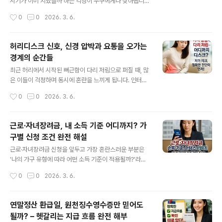
지를 활용하는 것이 좋은 출발점입니다. KBO 사이트의 메
시기가 이미 지났을까 하는 걱정이 누구에게나 찾아옵니
인 화면에서 ‘경기일정/결과’ 메뉴를 통해 손쉽게 WBC 구
다. 주위에서는 '즉시 신청해야 한다'는 조언과 '여유가 있
작성시간
0
0
2026. 3. 6.
간만 따로 살필 수 있으며, ‘2026 WBC’ 항목이 추가로 분
다'는 이야기가 뒤섞여 법적 기한을 제대로 알기 어렵습니
리되어 ..
다. 이번 글에서는 실업급여 신청 기한의 공식 기준과, 퇴사
후 시간이 지난 경우 무엇을 우선 확인해야 하는지 구체적
허리디스크 신호, 신경 압박과 요통을 오가는
으로 안내합니다.실업급여 신청의 핵심 기준: '신청 기한'과
경계의 순간들
'지급 가능 시점'실업급여와 관련된 가장 빈번한 오해는 '정
글 내용
해진 기간 안에 반드시 신청해야 한다'는 걱정입니다. 실제
최근 허리에서 시작된 뻐근함이 다리 저림으로 퍼질 때, 많
로 고용노동부 공식 안내에 따르면, 실업급여 신청 자체에
은 이들이 걱정하며 동시에 혼란을 느끼게 됩니다. 인터넷
엄격한 시간 제한은 없습니다. 하지만, 모든 조건을 충족해
에서 이와 비슷한 고민을 찾아보면 관련 정보는 넘쳐나지
작성시간
0
0
2026. 3. 6.
도 이직(퇴사) 다음날부터 12개월이 경과하면 실업급여 수
만, 자체적으로 판단하기에는 오히려 기준이 모호해지는
령이 불가능해질 수 있..
순간도 생깁니다. 과연, 이 증상이 허리디스크의 시작일까?
아니면 일시적인 근육통일까? 하는 질문은 직접 겪는 입장
근로·자녀장려금, 내 소득 기준 어디까지? 가
에서는 결코 가볍지 않습니다. 오늘은 실제 진료 현장에서
구별 신청 조건 완전 해설
참고되는 기준과, 자가 체크의 한계, 그리고 언제 전문 평가
글 내용
가 필요한지까지 구체적으로 짚어봅니다.허리 통증과 다리
근로·자녀장려금 신청을 앞두고 가장 혼란스러운 부분은
저림, 경계 구분이 필요한 시점단순히 허리가 뻐근하거나
'나의 가구 유형에 따라 어떤 소득 기준이 적용될까?'라는
욱신거릴 때는 대개 일상적인 무리나 자세 때문일 수 있습
점입니다. 특히 최근 프리랜서, 맞벌이 등 다양한 소득 형태
작성시간
0
0
2026. 3. 6.
니다. 하지만, 어느 순간부터 그 통증이 엉덩이나 허벅지,
가 많아지면서, 홈택스나 손택스에서 안내하는 내용을 이
종아리, 심지어 발끝까지 이어지는 '..
해하는 것도 쉽지 않습니다. 혹시 소득이 기준선에 걸릴까
봐, 또는 정확히 어떤 기준을 써야할 지 막막함을 느끼고 계
연말정산 환급일, 원천징수영수증만 믿어도
신가요? 이번 글에서는 최신 공식자료를 기반으로, 가구 유
될까? – 헷갈리는 지급 흐름 완전 해부
형별 확인 단계와 신청 과정에서 주의할 점을 알기 쉽게 정
글 내용