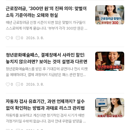
가 갑자기 꺼진 것처럼 느껴지고 화면이 눈부시도록 밝아
근로장려금, '300만 원'의 진짜 의미: 맞벌이
졌을 때 점검해야 할 곳들을 체계적으로 정리합니다.트위
소득 기준이라는 오해와 현실
터 화면 밝기 변화가 발생하는 다양한 이유트위터 앱이 라
글 내용
이트 모드로 변한 듯 보일 때마다, 실제로 다크모드 전체 설
매년 근로장려금 신청 시즌이 되면 많은 맞벌이 가구들이
정이 해제된 것인지, 아니면 일부 영역에서만 변화가 생긴
스스로에게 이렇게 묻습니다. '부부가 각각 300만 원은 반
것인지를 먼저 구분할 필요가 있습니다. 단지 DM(쪽지) 화
드시 벌어야 맞벌이로 인정받는 것일까?' 프리랜서처럼 소
작성시간
0
0
2026. 3. 8.
면만 정상과 달리 보이거나, 특정 조건에서만 밝기가 바뀌
득이 월마다 들쭉날쭉하다면 이 문제는 더욱 복잡해집니
는 사례도 적지 않습니다. ..
다. 자주 떠도는 소문과 실제 정부의 안내는 얼마나 다를까
요? 지금부터 최신 공개자료를 바탕으로 근로장려금 맞벌
청년문화예술패스, 결제창에서 사라진 할인:
이 소득 기준의 오해와 사실을 하나씩 풀어보겠습니다.맞
놓치지 않으려면? 보이는 것이 설명과 다르면
벌이 근로장려금, '300만 원'의 실체는 무엇인가많은 분들
글 내용
이 인터넷에서 접하는 '각자 300만 원'이라는 문구는 실제
청년문화예술패스를 받은 후 기대감에 공연이나 전시 티켓
정책 기준이 아닙니다. 공식 설명이나 기사 어디에도 '부부
을 예매하려다, 결제 과정에서 지급받은 패스 관련 할인이
각자가 300만 원 이상 소득을 올려야 한다'는 조항은 등장
나 포인트 사용 선택지가 보이지 않아 곤란함을 겪는 사람
작성시간
0
0
2026. 3. 8.
하지 않습니다. 대신 '300만 원'이라는 숫자는 맞벌이 가
들이 많습니다. 분명 예산 지원인데, 실제 온라인 예매 현장
구에 대한 최대 지급액이 기존..
에서는 어디서, 어떻게, 무엇을 확인해야 혜택을 누릴 수 있
을지 혼란이 생기기 쉽습니다. 아래에서는 청년문화예술패
자동차 검사 유효기간, 과연 언제까지? 실수
스를 결제창에서 확실하게 찾고 쓰기 위한 절차와 체크포
없이 확인하는 방법과 과태료 리스크 관리법
인트를 단계별로 재정리합니다.청년문화예술패스, 결제 전
글 내용
반드시 확인해야 할 준비절차패스 사용이 막히는 가장 흔
자동차를 보유하고 계신다면 정기적인 검사 시기가 매번
한 이유는, 단순히 본인 확인이나 협력 예매처 회원정보 등
걱정거리일 수밖에 없습니다. 검사 안내 우편을 받았을 때,
록을 빠뜨린 경우입니다. 청년문화예술패스는 지정된 ‘협
막상 '언제까지 검사를 받아야 하나?', '어디에서 어떻게 확
작성시간