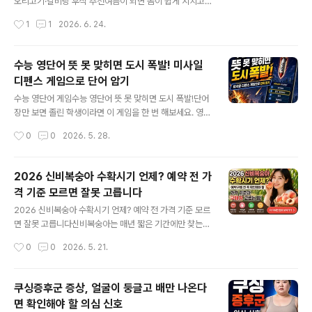
오리고기·갈비탕 후식 추천여름이 되면 몸이 쉽게 지치고
는 것이 좋습니다.계란 껍데기가 까칠한지, 매끈한지만 보
입맛도 떨어지기 쉽습니다.그래서 많은 분들이 삼계탕, 장
작성시간
1
1
2026. 6. 24.
고 고르는 경우가 많지만 실제 ..
어구이, 오리고기, 갈비탕 같은 보양식을 찾습니다.보양식
은 몸을 든든하게 채워주는 음식이지만, 대체로 국물이 진
하거나 기름기가 있고 단백질이 풍부한 경우가 많습니다.
수능 영단어 뜻 못 맞히면 도시 폭발! 미사일
그래서 식사를 마친 뒤에는 입안을 산뜻하게 정리해 줄 과
디펜스 게임으로 단어 암기
일이 잘 어울립니다.오늘은 여름철 보양식과 함께 먹기 좋
글 내용
은 제철 과일 조합을 소개해 보겠습니다.1. 삼계탕과 수박여
수능 영단어 게임수능 영단어 뜻 못 맞히면 도시 폭발!단어
름 보양식의 대표 메뉴는 역시 삼계탕입니다.뜨거운 국물
장만 보면 졸린 학생이라면 이 게임을 한 번 해보세요. 영어
과 부드러운 닭고기, 찹쌀이 들어간 삼계탕은 한 그릇만 먹
단어 미사일이 내려오고, 아래 5개 뜻 중 정답을 누르면 방
작성시간
0
0
2026. 5. 28.
어도 든든한 음식입니다.하지만 삼계탕을 먹고 나면 입안
어 미사일이 발사됩니다.이름을 넣으면 랭킹도 남고, 게임
이 뜨겁고 무겁게 느껴질 수 있습니다.이때 시원..
후에는 나온 단어를 다시 복습할 수 있습니다. 몇 초까지 버
틸 수 있는지 직접 도전해 보세요. 수능 영단어 미사일 디펜
2026 신비복숭아 수확시기 언제? 예약 전 가
스 바로 하기
격 기준 모르면 잘못 고릅니다
글 내용
2026 신비복숭아 수확시기 언제? 예약 전 가격 기준 모르
면 잘못 고릅니다신비복숭아는 매년 짧은 기간에만 찾는
사람이 몰리는 과일입니다. 그런데 많은 분들이 수확시기
작성시간
0
0
2026. 5. 21.
만 확인하고 바로 예약구매를 합니다. 문제는 신비복숭아
는 가격, 중량, 발송일, 산지, 후기를 함께 봐야 제대로 고를
수 있다는 점입니다.신비복숭아 예약 전 꼭 확인할 것202
쿠싱증후군 증상, 얼굴이 둥글고 배만 나온다
6년 실제 발송 시작일1kg, 1.5kg, 2kg 등 실제 중량배송
면 확인해야 할 의심 신호
비 포함 최종 가격100g당 가격 계산후기 사진과 무름·파
글 내용