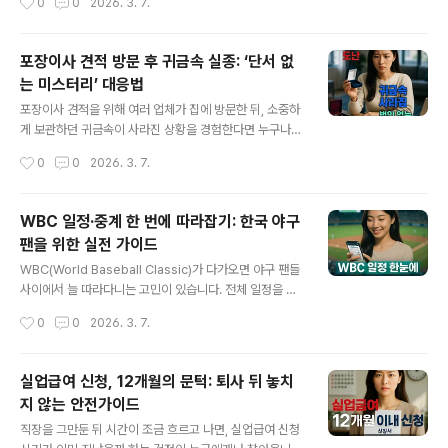
0
0
2026. 3. 7.
력예매처’ 회원자격이 반드시 필요하며, 이 과정에서 추가
인하지?'와 같은 고민이 드신 적 있으신가요? 또 만약 기한
본인인증을 거쳐야만 결제 단계에서 관련 할인 ..
을 놓치면 어떡하지, 과태료는 얼마나 부과될지 불안감이
더해집니다. 이런 혼란은 처음 경험하는 분일수록 더욱 크
포장이사 견적 방문 후 귀금속 실종: ‘단서 없
기 마련입니다.자동차 검사 유효기간, 어디서 얼마나 쉽게
는 미스터리’ 대응법
알 수 있을까?자동차 검사 유효기간을 정확하게 알아두는
글 내용
것은 불필요한 과태료를 예방하는 가장 첫 단계입니다. 이
포장이사 견적을 위해 여러 업체가 집에 방문한 뒤, 소중하
를 위해 TS한국교통안전공단이 운영하는 사이버검사소가
게 보관하던 귀금속이 사라진 상황을 경험한다면 누구나
가장 공식적이면서도 신속한 조회 경로입니다. 지방자치단
당황할 수 있습니다. 하루 동안 여러 팀이 출입했고, 주변에
작성시간
0
0
2026. 3. 7.
체의 공식 홈페이지에서도 유사한 안내를 확인할 수 있지
는 딱히 남겨둔 사진이나 영상도 없는 경우라면 불안감은
만, 실제로는 TS 사이버검사소에서 제공..
더 커지죠. 이런 돌발 상황, 현명하게 대처하는 방법을 단계
별로 안내합니다.견적 후 귀금속 분실, 신고부터 시작해야
WBC 일정·중계 한 번에 따라잡기: 한국 야구
할까?현관문이 수차례 열리고 닫혔던 날 이후, 귀금속이 사
팬을 위한 실전 가이드
라짐을 알아차렸을 때 가장 먼저 머릿속을 스치는 것은 ‘경
글 내용
찰에 신고해도 되는가’일 수 있습니다. 물건이 단순히 어디
WBC(World Baseball Classic)가 다가오면 야구 팬들
옮겨진 것인지, 누군가 가져간 것인지 아직 판단할 수 없어
사이에서 늘 따라다니는 고민이 있습니다. 전체 일정을 한
도, 분실 사실을 인지했다면 먼저 신고를 접수할 수 있습니
눈에 파악하고 싶은데, 정작 관심 있는 한국 대표팀 경기만
작성시간
0
0
2026. 3. 7.
다.관건은 신고 시점에 명확한 도난·분실 여부를 밝히지 못
골라보기는 어렵고, 중계 채널이나 휴대폰 시청 방법은 또
하더라도, 본인이 기억하는..
따로 찾아야 하니 정보가 분산되어 번거롭다는 점입니다.
특히 야구를 평소 자주 챙겨보지 않은 사람들은 어디서 일
실업급여 신청, 12개월의 문턱: 퇴사 뒤 놓치
정을 확인하고 어떻게 중계를 볼 수 있는지 막막한 경우가
지 않는 안전가이드
많습니다.WBC 일정 한눈에 확인하는 기본법가장 간단하
글 내용
게 전체 WBC 일정을 확인하고 싶다면, 공식 KBO 홈페이
직장을 그만둔 뒤 시간이 조금 흐르고 나면, 실업급여 신청