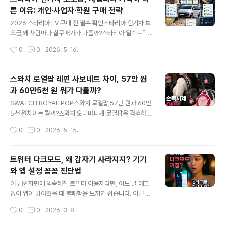
문에서 한 번에 확인할 수 있습니다.
른 이유: 개인·사업자·학원 구매 전략
글 내용
2026 스타리아 EV 구매 전 필수 확인스타리아 전기차 보
조금,왜 사람마다 실구매가가 다를까?스타리아 일렉트릭
은 같은 차량이라도 개인, 사업자, 학원 운영자, 등록 지역
작성시간
0
0
2026. 5. 16.
에 따라 받을 수 있는 보조금과 세제 혜택이 달라집니다.개
인은 지자체 보조금과 전환지원금 확인사업자는 카고 트림
과 세제 혜택 검토학원·어린이집은 통학차 등록 조건 확인
스와치 로열팝 레핀 사보네트 차이, 57만 원
지역별 예산에 따라 실제 부담액 차이 발생“누구나 최저
과 60만5천 원 뭐가 다를까?
가”가 아니라, 내 조건에서 받을 수 있는 확정 혜택을 확인
글 내용
하는 것이 핵심입니다. 스타리아 EV 조건별 구매 전략 자세
SWATCH ROYAL POP스와치 로열팝,57만 원과 60만
히 보기 보조금·세제 혜택·사업자·통학차 조건을 한 번에 정
5천 원차이는 뭘까?스와치 오데마피게 로열팝을 검색하다
리했습니다.
보면 가장 먼저 헷갈리는 것이 있습니다. 바로 레핀과 사보
작성시간
0
0
2026. 5. 15.
네트의 차이입니다. 가격도 다르고, 구조도 다르고, 스타일
링 느낌도 다릅니다.결론부터 말하면 로열팝은 일반 손목
시계가 아닙니다. 가방에 달고, 목에 걸고, 벨트 루프에 연
트위터 다크모드, 왜 갑자기 사라지지? 기기
결할 수 있는 포켓워치형 패션 아이템입니다.1. 레핀과 사보
와 앱 설정 꼼꼼 진단법
네트, 가격부터 다릅니다로열팝은 같은 컬렉션 안에서도
글 내용
크게 레핀(Lépine)과 사보네트(Savonnette)로 나뉩니
어두운 화면에 익숙해진 트위터 이용자라면, 어느 날 예고
다. 단순한 색상 차이가 아니라, 크라운 위치와 초침 구성에
없이 앱이 밝아졌을 때 불쾌함을 느끼기 쉽습니다. 이럴 땐
서 차이가 납니다.레핀 Lépine 약 57만 원크라운이 12시
화면의 변화가 단순한 불편을 넘어, 원인을 알 수 없는 혼란
작성시간
0
0
2026. 3. 8.
방향에 있는 포켓워치 구조입니다. 깔끔하고 대칭적인 느
과 맞물리곤 합니다. ‘설정은 손댄 적 없는데, 왜 바뀐 걸
낌이 강해 목걸..
까?’ 같은 의문에 빠져들 수밖에 없죠. 트위터의 다크모드