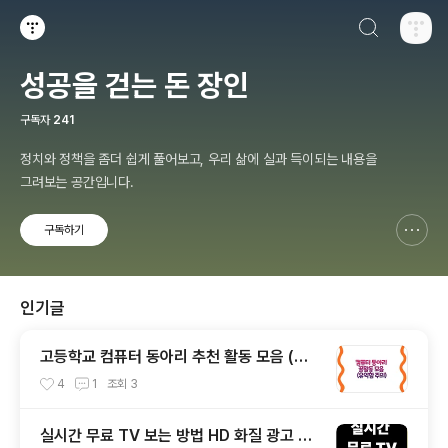
검색하기
티스토리
성공을 걷는 돈 장인
구독자
241
정치와 정책을 좀더 쉽게 풀어보고, 우리 삶에 실과 득이되는 내용을
그려보는 공간입니다.
구독하기
신고하기 레이어
열기
인기글
고등학교 컴퓨터 동아리 추천 활동 모음 (꿀
팁)
4
1
조회
3
실시간 무료 TV 보는 방법 HD 화질 광고 적