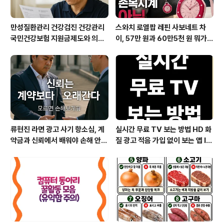
만성질환관리 건강검진 건강관리
스와치 로열팝 레핀 사보네트 차
국민건강보험 지원금제도와 의료
이, 57만 원과 60만5천 원 뭐가
비지원 꼭 챙기세요
다를까?
류현진 라면 광고 사기 항소심, 계
실시간 무료 TV 보는 방법 HD 화
약금과 신뢰에서 배워야 손해 안
질 광고 적음 가입 없이 보는 앱 IP
본다
TV OTT부터 데이터 절약 인터
넷 요금제 꿀팁까지