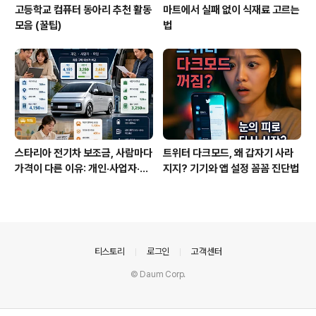
고등학교 컴퓨터 동아리 추천 활동
마트에서 실패 없이 식재료 고르는
모음 (꿀팁)
법
스타리아 전기차 보조금, 사람마다
트위터 다크모드, 왜 갑자기 사라
가격이 다른 이유: 개인·사업자·학
지지? 기기와 앱 설정 꼼꼼 진단법
원 구매 전략
의안내
티스토리
로그인
고객센터
© Daum Corp.