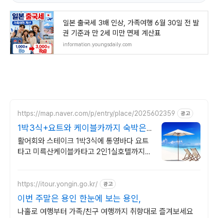
일본 출국세 3배 인상, 가족여행 6월 30일 전 발
권 기준과 만 2세 미만 면제 계산표
information.youngsdaily.com
https://map.naver.com/p/entry/place/2025602359
광고
1박3식+요트와 케이블카까지 숙박은2
인1실 호텔에서편하게
활어회와 스테이크 1박3식에 통영바다 요트
타고 미륵산케이블카타고 2인1실호텔까지
통영거제 여행과 케이블카 요트 체험 그리고
1박3식음식호텔숙박 음식이모든것이한번에
https://itour.yongin.go.kr/
광고
이번 주말은 용인 한눈에 보는 용인,
나홀로 여행부터 가족/친구 여행까지 취향대로 즐겨보세요