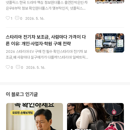
넷플릭스 한국 드라마 핵심 정보원더풀스 출연진박은빈·차
은우8부작 정보 확인원더풀스가 몇부작인지, 넷플릭스에
서 볼 수 있는지, 출연진과 원작 여부가 헷갈린다면 핵심 정
1
0
2026. 5. 16.
보만 정리한 본문에서 바로 확인해 보세요.몇부작8부작 정
보출연진박은빈·차은우플랫폼넷플릭스 공개 원더풀스 전
체 정보 보러가기 출연진·몇부작·넷플릭스 공개 정보는 본
스타리아 전기차 보조금, 사람마다 가격이 다
문에서 한 번에 확인할 수 있습니다.
른 이유: 개인·사업자·학원 구매 전략
글 내용
2026 스타리아 EV 구매 전 필수 확인스타리아 전기차 보
조금,왜 사람마다 실구매가가 다를까?스타리아 일렉트릭
은 같은 차량이라도 개인, 사업자, 학원 운영자, 등록 지역
0
0
2026. 5. 16.
에 따라 받을 수 있는 보조금과 세제 혜택이 달라집니다.개
인은 지자체 보조금과 전환지원금 확인사업자는 카고 트림
과 세제 혜택 검토학원·어린이집은 통학차 등록 조건 확인
지역별 예산에 따라 실제 부담액 차이 발생“누구나 최저
가”가 아니라, 내 조건에서 받을 수 있는 확정 혜택을 확인
이 블로그 인기글
하는 것이 핵심입니다. 스타리아 EV 조건별 구매 전략 자세
히 보기 보조금·세제 혜택·사업자·통학차 조건을 한 번에 정
리했습니다.