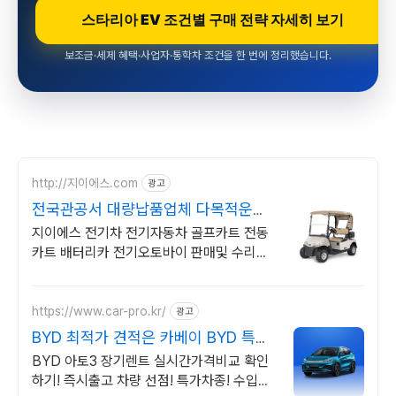
스타리아 EV 조건별 구매 전략 자세히 보기
보조금·세제 혜택·사업자·통학차 조건을 한 번에 정리했습니다.
http://지이에스.com
광고
전국관공서 대량납품업체 다목적운반
차 임대및판매
지이에스 전기차 전기자동차 골프카트 전동
카트 배터리카 전기오토바이 판매및 수리전
문
https://www.car-pro.kr/
광고
BYD 최적가 견적은 카베이 BYD 특가
차량 무료견적
BYD 아토3 장기렌트 실시간가격비교 확인
하기! 즉시출고 차량 선점! 특가차종! 수입차