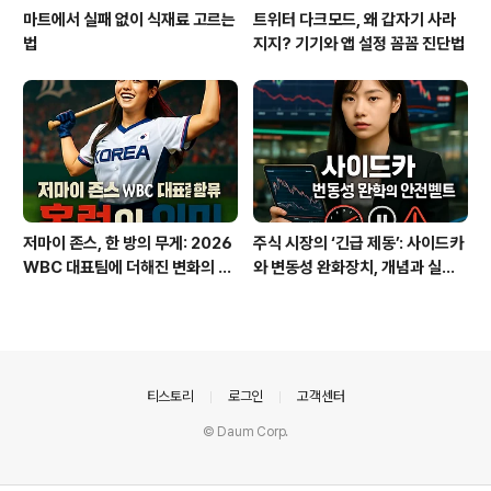
마트에서 실패 없이 식재료 고르는
트위터 다크모드, 왜 갑자기 사라
법
지지? 기기와 앱 설정 꼼꼼 진단법
저마이 존스, 한 방의 무게: 2026
주식 시장의 ‘긴급 제동’: 사이드카
WBC 대표팀에 더해진 변화의 신
와 변동성 완화장치, 개념과 실전
호
차이 알기
의안내
티스토리
로그인
고객센터
© Daum Corp.