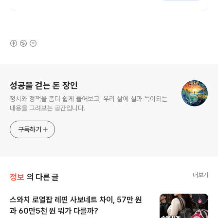
최대 할인 견적! 온라인계약! 최적가 프로모
션 차량 빠른출고 선점하세요.
(새창열림)
로그 정보
성공을 걷는 돈 장인
정치와 정책을 좀더 쉽게 풀어보고, 우리 삶에 실과 득이되는
내용을 그려보는 공간입니다.
구독하기
더보기
정보
의 다른 글
스와치 로열팝 레핀 사보네트 차이, 57만 원
과 60만5천 원 뭐가 다를까?
글 내용