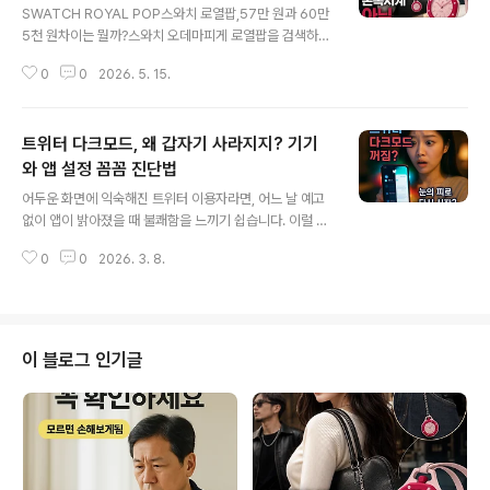
SWATCH ROYAL POP스와치 로열팝,57만 원과 60만
5천 원차이는 뭘까?스와치 오데마피게 로열팝을 검색하다
보면 가장 먼저 헷갈리는 것이 있습니다. 바로 레핀과 사보
0
0
2026. 5. 15.
네트의 차이입니다. 가격도 다르고, 구조도 다르고, 스타일
링 느낌도 다릅니다.결론부터 말하면 로열팝은 일반 손목
시계가 아닙니다. 가방에 달고, 목에 걸고, 벨트 루프에 연
트위터 다크모드, 왜 갑자기 사라지지? 기기
결할 수 있는 포켓워치형 패션 아이템입니다.1. 레핀과 사보
네트, 가격부터 다릅니다로열팝은 같은 컬렉션 안에서도
와 앱 설정 꼼꼼 진단법
글 내용
크게 레핀(Lépine)과 사보네트(Savonnette)로 나뉩니
어두운 화면에 익숙해진 트위터 이용자라면, 어느 날 예고
다. 단순한 색상 차이가 아니라, 크라운 위치와 초침 구성에
없이 앱이 밝아졌을 때 불쾌함을 느끼기 쉽습니다. 이럴 땐
서 차이가 납니다.레핀 Lépine 약 57만 원크라운이 12시
화면의 변화가 단순한 불편을 넘어, 원인을 알 수 없는 혼란
방향에 있는 포켓워치 구조입니다. 깔끔하고 대칭적인 느
0
0
2026. 3. 8.
과 맞물리곤 합니다. ‘설정은 손댄 적 없는데, 왜 바뀐 걸
낌이 강해 목걸..
까?’ 같은 의문에 빠져들 수밖에 없죠. 트위터의 다크모드
가 갑자기 꺼진 것처럼 느껴지고 화면이 눈부시도록 밝아
졌을 때 점검해야 할 곳들을 체계적으로 정리합니다.트위
터 화면 밝기 변화가 발생하는 다양한 이유트위터 앱이 라
이 블로그 인기글
이트 모드로 변한 듯 보일 때마다, 실제로 다크모드 전체 설
정이 해제된 것인지, 아니면 일부 영역에서만 변화가 생긴
것인지를 먼저 구분할 필요가 있습니다. 단지 DM(쪽지) 화
면만 정상과 달리 보이거나, 특정 조건에서만 밝기가 바뀌
는 사례도 적지 않습니다. ..