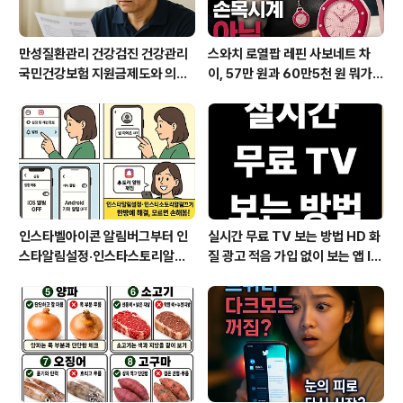
만성질환관리 건강검진 건강관리
스와치 로열팝 레핀 사보네트 차
국민건강보험 지원금제도와 의료
이, 57만 원과 60만5천 원 뭐가
비지원 꼭 챙기세요
다를까?
인스타벨아이콘 알림버그부터 인
실시간 무료 TV 보는 방법 HD 화
스타알림설정·인스타스토리알림
질 광고 적음 가입 없이 보는 앱 IP
끄기까지 한눈에 해결
TV OTT부터 데이터 절약 인터
넷 요금제 꿀팁까지