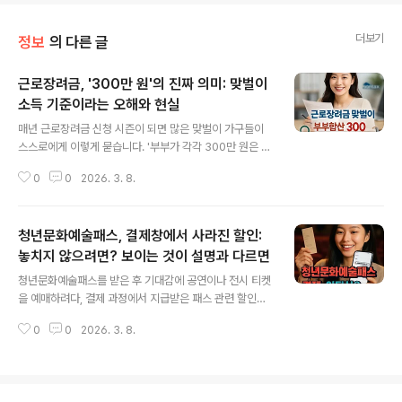
더보기
정보
의 다른 글
근로장려금, '300만 원'의 진짜 의미: 맞벌이
소득 기준이라는 오해와 현실
글 내용
매년 근로장려금 신청 시즌이 되면 많은 맞벌이 가구들이
스스로에게 이렇게 묻습니다. '부부가 각각 300만 원은 반
드시 벌어야 맞벌이로 인정받는 것일까?' 프리랜서처럼 소
0
0
2026. 3. 8.
득이 월마다 들쭉날쭉하다면 이 문제는 더욱 복잡해집니
다. 자주 떠도는 소문과 실제 정부의 안내는 얼마나 다를까
요? 지금부터 최신 공개자료를 바탕으로 근로장려금 맞벌
청년문화예술패스, 결제창에서 사라진 할인:
이 소득 기준의 오해와 사실을 하나씩 풀어보겠습니다.맞
벌이 근로장려금, '300만 원'의 실체는 무엇인가많은 분들
놓치지 않으려면? 보이는 것이 설명과 다르면
글 내용
이 인터넷에서 접하는 '각자 300만 원'이라는 문구는 실제
청년문화예술패스를 받은 후 기대감에 공연이나 전시 티켓
정책 기준이 아닙니다. 공식 설명이나 기사 어디에도 '부부
을 예매하려다, 결제 과정에서 지급받은 패스 관련 할인이
각자가 300만 원 이상 소득을 올려야 한다'는 조항은 등장
나 포인트 사용 선택지가 보이지 않아 곤란함을 겪는 사람
하지 않습니다. 대신 '300만 원'이라는 숫자는 맞벌이 가
0
0
2026. 3. 8.
들이 많습니다. 분명 예산 지원인데, 실제 온라인 예매 현장
구에 대한 최대 지급액이 기존..
에서는 어디서, 어떻게, 무엇을 확인해야 혜택을 누릴 수 있
을지 혼란이 생기기 쉽습니다. 아래에서는 청년문화예술패
스를 결제창에서 확실하게 찾고 쓰기 위한 절차와 체크포