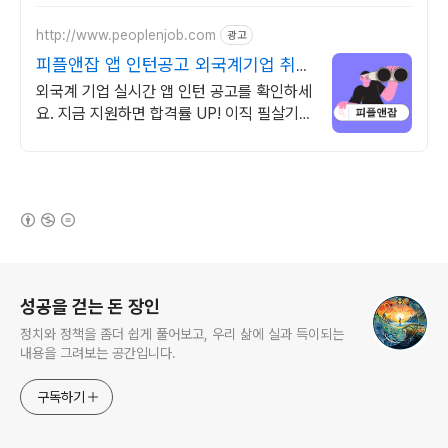
http://www.peoplenjob.com
광고
피플앤잡 앱 인턴공고 외국계기업 취업
은 피플앤잡
외국계 기업 실시간 앱 인턴 공고를 확인하세
요. 지금 지원하면 합격률 UP! 이직 필살기,
피플앤잡
(새창열림)
로그 정보
성공을 걷는 돈 장인
정치와 정책을 좀더 쉽게 풀어보고, 우리 삶에 실과 득이되는
내용을 그려보는 공간입니다.
구독하기