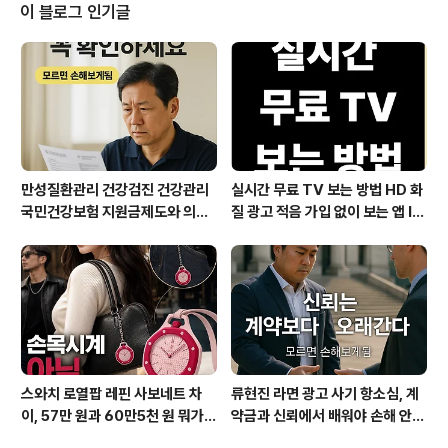
인트를 단계별로 재정리합니다.청년문화예술패스, 결제 전
이 블로그 인기글
반드시 확인해야 할 준비절차패스 사용이 막히는 가장 흔
한 이유는, 단순히 본인 확인이나 협력 예매처 회원정보 등
록을 빠뜨린 경우입니다. 청년문화예술패스는 지정된 ‘협
력예매처’ 회원자격이 반드시 필요하며, 이 과정에서 추가
본인인증을 거쳐야만 결제 단계에서 관련 할인 ..
만성질환관리 건강검진 건강관리
실시간 무료 TV 보는 방법 HD 화
국민건강보험 지원금제도와 의료
질 광고 적음 가입 없이 보는 앱 IP
비지원 꼭 챙기세요
TV OTT부터 데이터 절약 인터
넷 요금제 꿀팁까지
스와치 로열팝 레핀 사보네트 차
류현진 라면 광고 사기 항소심, 계
이, 57만 원과 60만5천 원 뭐가
약금과 신뢰에서 배워야 손해 안
다를까?
본다