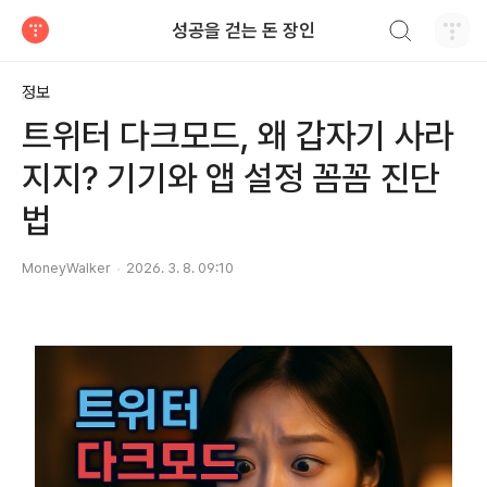
검색하기
성공을 걷는 돈 장인
티스토리
정보
트위터 다크모드, 왜 갑자기 사라
지지? 기기와 앱 설정 꼼꼼 진단
법
MoneyWalker
2026. 3. 8. 09:10