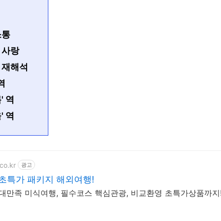
소통
 사랑
 재해석
역
' 역
' 역
co.kr
광고
 초특가 패키지 해외여행!
감대만족 미식여행, 필수코스 핵심관광, 비교환영 초특가상품까지