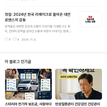
한 충격적인 사건으로, 그 영향은 오늘날까지 이어지고 있
습니다." data-ke-type="html">HTML 삽입미리보기
할 수 없는 소스1. 을미사변의 배경청일전쟁 이후 동아시아
청설: 2024년 한국 리메이크로 돌아온 대만
정세가 급변하면서 일본은 조선에 대한 영향력을 강화하고
자 했습니다. 그러나 명성황후를 중심으로 한 친러 정책이
로맨스의 감동
글 내용
이를 방해하자, 일본은 극단적인 선택을 하게 됩니다.청일
관객들은 따뜻한 감성과 소통의 이야기를 기대합니다. 특
전쟁 승리로 일본의 영향력 확대삼국간섭으로 인한 일본의
히, 언어적 장벽을 넘어선 소통과 사랑의 이야기는 현대 사
위기의식조선의 친러 정책 강화2. 을미사변의 전개 과정1
회에서 많은 이들에게 위로와 공감을 줍니다. 영화 '청설'은
895년 10월 8일 새벽, 일본 공사 미우라 고로의 지휘 아
9
4
2024. 11. 6.
이러한 요구에 부응하며, 청각장애를 가진 인물들과 그들
래 일본군과 낭인들이 경..
의 소통을 중심으로 한 감동적인 로맨스를 그려냅니다. 원
작의 감동을 어떻게 한국적 정서로 재해석할 수 있을까? 리
메이크가 원작의 감성을 훼손하지 않으면서도 새로운 매력
을 선사할 수 있을까?" data-ke-type="html">HTML
이 블로그 인기글
삽입미리보기할 수 없는 소스 1. 영화 '청설'의 개요와 배경
영화 **'청설'**은 2009년 대만에서 개봉된 동명의 영화
를 한국적으로 재해석한 작품입니다. 2024년 한국 리메이
크는 원작의 핵심 메시지인 소통과 사랑을 유지하면서도,
한국적 정서에 맞..
스타리아 전기차 보조금, 사람마다
만성질환관리 건강검진 건강관리