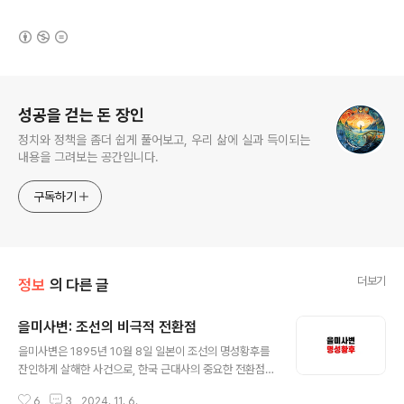
(새창열림)
로그 정보
성공을 걷는 돈 장인
정치와 정책을 좀더 쉽게 풀어보고, 우리 삶에 실과 득이되는
내용을 그려보는 공간입니다.
구독하기
더보기
정보
의 다른 글
을미사변: 조선의 비극적 전환점
글 내용
을미사변은 1895년 10월 8일 일본이 조선의 명성황후를
잔인하게 살해한 사건으로, 한국 근대사의 중요한 전환점
이 되었습니다. 이 사건은 일본의 조선 침략 과정에서 발생
6
3
2024. 11. 6.