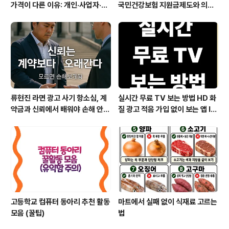
가격이 다른 이유: 개인·사업자·학
국민건강보험 지원금제도와 의료
원 구매 전략
비지원 꼭 챙기세요
류현진 라면 광고 사기 항소심, 계
실시간 무료 TV 보는 방법 HD 화
약금과 신뢰에서 배워야 손해 안
질 광고 적음 가입 없이 보는 앱 IP
본다
TV OTT부터 데이터 절약 인터
넷 요금제 꿀팁까지
고등학교 컴퓨터 동아리 추천 활동
마트에서 실패 없이 식재료 고르는
모음 (꿀팁)
법