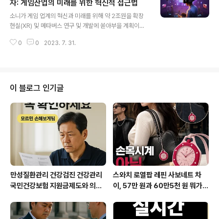
다. 근접각 센서 기술은 적외선과 고속·고정밀도 AI를 결합
자: 게임산업의 미래를 위한 혁신적 접근법
글 내용
한 독자적인 센싱 기법으로, 사각 지역을 포함해 물건의 위
소니가 게임 업계의 혁신과 미래를 위해 약 2조원을 확장
치와 형태를 비접촉 방식으로 파악할 수 있다. 기존의 카메
현실(XR) 및 메타버스 연구 및 개발에 쏟아부을 계획이라
라 센싱 기법을 사용한 로봇 핸드는 사각 지대가 생기기 쉬
고 발표했습니다. 이 투자는 2024년 3월까지 끝나는 회계
웠고, 랜덤하게 놓여 있는 부품을 픽킹하는 데에 한계가 있
0
0
2023. 7. 31.
연도 동안 진행될 예정이며, 이는 소니가 확장현실 기술 개
었습니다. 이런 문..
선과 실시간 서비스 게임 분야의 기술 확보에 중점을 둔다
는 것을 보여줍니다. 또한 소니는 하드웨어 중심의 사업 전
략에서 구독 기반의 비즈니스 모델로 전환하면서 연구 및
개발을 강화하고자 합니다. 이런 변화는 소니가 플레이스
이 블로그 인기글
테이션을 넘어서 더 넓은 시장으로 나아가고자 하는 의지
를 보여주는 것입니다. 게임 스튜디오 Bungie를 인수하며
소니는 실시간 게임의 전문지식을 활용하여 게임 개발을
향상시키려는 계획입니다. 소니는 또한 2021년에는 단 한
개였던 실시간 서비스 게임 타이틀을..
만성질환관리 건강검진 건강관리
스와치 로열팝 레핀 사보네트 차
국민건강보험 지원금제도와 의료
이, 57만 원과 60만5천 원 뭐가
비지원 꼭 챙기세요
다를까?